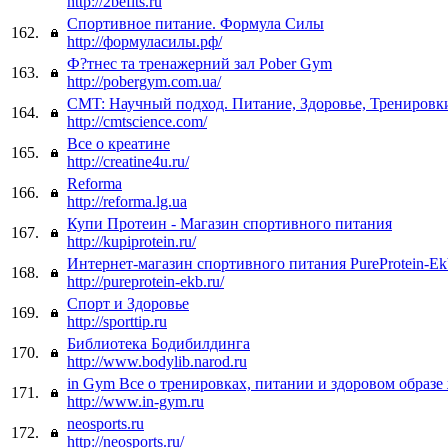
http://2befits.ru
Спортивное питание. Формула Силы
162.
http://формуласилы.рф/
Ф?тнес та тренажерний зал Pober Gym
163.
http://pobergym.com.ua/
CMT: Научный подход. Питание, Здоровье, Тренировк
164.
http://cmtscience.com/
Все о креатине
165.
http://creatine4u.ru/
Reforma
166.
http://reforma.lg.ua
Купи Протеин - Магазин спортивного питания
167.
http://kupiprotein.ru/
Интернет-магазин спортивного питания PureProtein-Ek
168.
http://pureprotein-ekb.ru/
Спорт и Здоровье
169.
http://sporttip.ru
Библиотека Бодибилдинга
170.
http://www.bodylib.narod.ru
in Gym Все о тренировках, питании и здоровом образе
171.
http://www.in-gym.ru
neosports.ru
172.
http://neosports.ru/