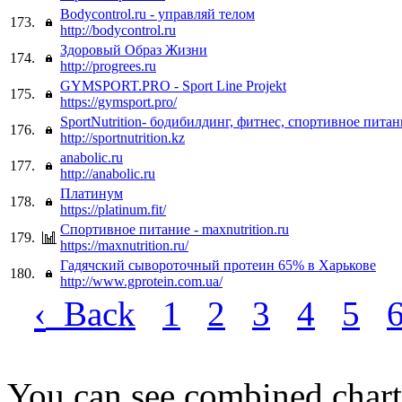
Bodycontrol.ru - управляй телом
173.
http://bodycontrol.ru
Здоровый Образ Жизни
174.
http://progrees.ru
GYMSPORT.PRO - Sport Line Projekt
175.
https://gymsport.pro/
SportNutrition- бодибилдинг, фитнес, спортивное питан
176.
http://sportnutrition.kz
anabolic.ru
177.
http://anabolic.ru
Платинум
178.
https://platinum.fit/
Cпортивное питание - maxnutrition.ru
179.
https://maxnutrition.ru/
Гадячский сывороточный протеин 65% в Харькове
180.
http://www.gprotein.com.ua/
‹
Back
1
2
3
4
5
You can see combined chart