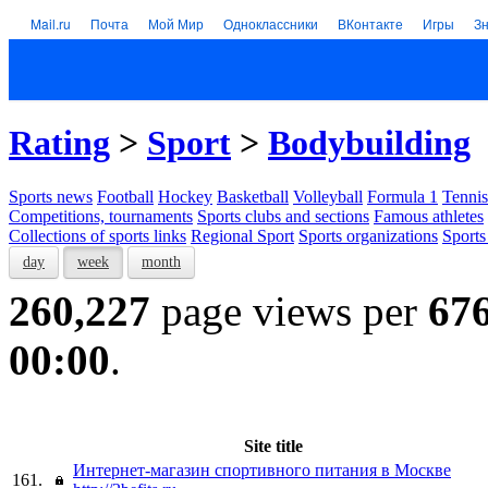
Mail.ru
Почта
Мой Мир
Одноклассники
ВКонтакте
Игры
З
Rating
>
Sport
>
Bodybuilding
Sports news
Football
Hockey
Basketball
Volleyball
Formula 1
Tennis
Competitions, tournaments
Sports clubs and sections
Famous athletes
Collections of sports links
Regional Sport
Sports organizations
Sports
day
week
month
260,227
page views per
67
00:00
.
Site title
Интернет-магазин спортивного питания в Москве
161.