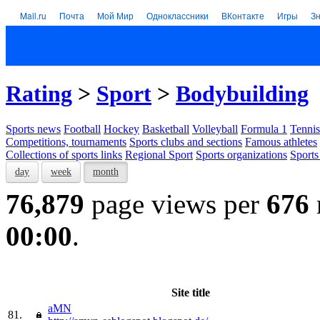
Mail.ru
Почта
Мой Мир
Одноклассники
ВКонтакте
Игры
З
Rating
>
Sport
>
Bodybuilding
Sports news
Football
Hockey
Basketball
Volleyball
Formula 1
Tennis
Competitions, tournaments
Sports clubs and sections
Famous athletes
Collections of sports links
Regional Sport
Sports organizations
Sports
day
week
month
76,879
page views per
676
00:00
.
Site title
aMN
81.