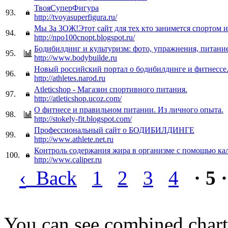
ТвояСуперФигура
93.
http://tvoyasuperfigura.ru/
Мы За ЗОЖ!Этот сайт для тех кто занимется спортом 
94.
http://npo100cnopt.blogspot.ru/
Бодибилдинг и культуризм: фото, упражнения, питани
95.
http://www.bodybuilde.ru
Новый российский портал о бодибилдинге и фитнессе
96.
http://athletes.narod.ru
Atleticshop - Магазин спортивного питания.
97.
http://atleticshop.ucoz.com/
О фитнесе и правильном питании. Из личного опыта.
98.
http://stokely-fit.blogspot.com/
Профессиональный сайт о БОДИБИЛДИНГЕ
99.
http://www.athlete.net.ru
Контроль содержания жира в организме с помощью ка
100.
http://www.caliper.ru
‹
Back
1
2
3
4
· 5 ·
You can see combined chart