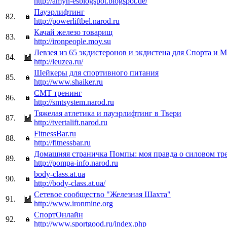
http://amyn-esblogspot.blogspot.de/
Пауэрлифтинг
82.
http://powerliftbel.narod.ru
Качай железо товарищ
83.
http://ironpeople.moy.su
Левзея из 65 экдистеронов и экдистена для Спорта и
84.
http://leuzea.ru/
Шейкеры для спортивного питания
85.
http://www.shaiker.ru
СМТ тренинг
86.
http://smtsystem.narod.ru
Тяжелая атлетика и пауэрлифтинг в Твери
87.
http://tvertalift.narod.ru
FitnessBar.ru
88.
http://fitnessbar.ru
Домашняя страничка Помпы: моя правда о силовом тр
89.
http://pompa-info.narod.ru
body-class.at.ua
90.
http://body-class.at.ua/
Сетевое сообщество "Железная Шахта"
91.
http://www.ironmine.org
СпортОнлайн
92.
http://www.sportgood.ru/index.php