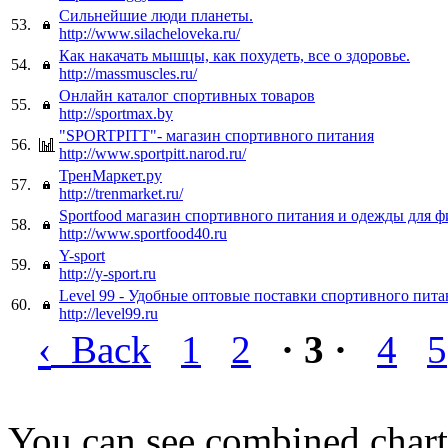
Сильнейшие люди планеты.
53.
http://www.silacheloveka.ru/
Как накачать мышцы, как похудеть, все о здоровье.
54.
http://massmuscles.ru/
Онлайн каталог спортивных товаров
55.
http://sportmax.by
"SPORTPITT"- магазин спортивного питания
56.
http://www.sportpitt.narod.ru/
ТренМаркет.ру
57.
http://trenmarket.ru/
Sportfood магазин спортивного питания и одежды для ф
58.
http://www.sportfood40.ru
Y-sport
59.
http://y-sport.ru
Level 99 - Удобные оптовые поставки спортивного пита
60.
http://level99.ru
‹
Back
1
2
· 3 ·
4
5
You can see combined chart