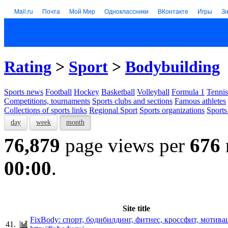
Mail.ru
Почта
Мой Мир
Одноклассники
ВКонтакте
Игры
З
Rating
>
Sport
>
Bodybuilding
Sports news
Football
Hockey
Basketball
Volleyball
Formula 1
Tennis
Competitions, tournaments
Sports clubs and sections
Famous athletes
Collections of sports links
Regional Sport
Sports organizations
Sports
day
week
month
76,879
page views per
676
00:00
.
Site title
FixBody: спорт, бодибилдинг, фитнес, кроссфит, мотива
41.