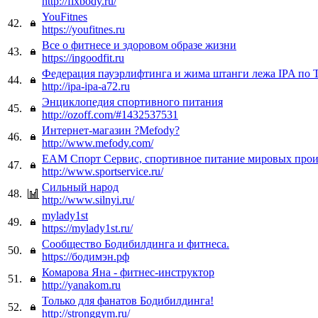
http://fixbody.ru/
YouFitnes
42.
https://youfitnes.ru
Все о фитнесе и здоровом образе жизни
43.
https://ingoodfit.ru
Федерация пауэрлифтинга и жима штанги лежа IPA по
44.
http://ipa-ipa-a72.ru
Энциклопедия спортивного питания
45.
http://ozoff.com/#1432537531
Интернет-магазин ?Mefody?
46.
http://www.mefody.com/
ЕАМ Спорт Сервис, спортивное питание мировых прои
47.
http://www.sportservice.ru/
Сильный народ
48.
http://www.silnyi.ru/
mylady1st
49.
https://mylady1st.ru/
Сообщество Бодибилдинга и фитнеса.
50.
https://бодимэн.рф
Комарова Яна - фитнес-инструктор
51.
http://yanakom.ru
Только для фанатов Бодибилдинга!
52.
http://stronggym.ru/