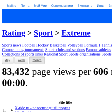
Mail.ru
Почта
Мой Мир
Одноклассники
ВКонтакте
Игры
З
Rating
>
Sport
>
Extreme
Sports news
Football
Hockey
Basketball
Volleyball
Formula 1
Tennis
Competitions, tournaments
Sports clubs and sections
Famous athletes
Collections of sports links
Regional Sport
Sports organizations
Sports
day
week
month
83,432
page views per
606
00:00
.
Site title
X-ride.ru - велосипедный портал
1.