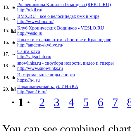
Роллер-школа Кирилла Рязанцева (REKIL.RU)
13.
http://rekil.ru/
BMX.RU - все о велосипедах бмх в мире
14.
http://www.bmx.ru/
Клуб Хронических Водников - VESLO.RU
15.
http://veslo.ru
Прыжки с парашютом в Ростове и Краснодаре
16.
http://tandem-skydive.ru/
Сайга-клуб
17.
http://saigaclub.ru/
snowlinks.ru - сноуборд новости, видео и тизеры
18.
http://www.snowlinks.ru
Экстремальные виды спорта
19.
https://h-i.su
Парапланерный клуб ИНЭКА
20.
http://para16.ru/
· 1 ·
2
3
4
5
6
7
You can see combined chart