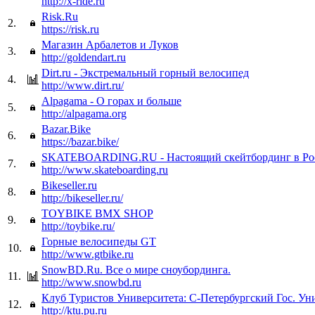
http://x-ride.ru
Risk.Ru
2.
https://risk.ru
Магазин Арбалетов и Луков
3.
http://goldendart.ru
Dirt.ru - Экстремальный горный велосипед
4.
http://www.dirt.ru/
Alpagama - О горах и больше
5.
http://alpagama.org
Bazar.Bike
6.
https://bazar.bike/
SKATEBOARDING.RU - Настоящий скейтбординг в Ро
7.
http://www.skateboarding.ru
Bikeseller.ru
8.
http://bikeseller.ru/
TOYBIKE BMX SHOP
9.
http://toybike.ru/
Горные велосипеды GT
10.
http://www.gtbike.ru
SnowBD.Ru. Все о мире сноубординга.
11.
http://www.snowbd.ru
Клуб Туристов Университета: С-Петербургский Гос. Ун
12.
http://ktu.pu.ru