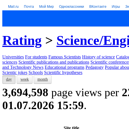
Mail.ru
Почта
Мой Мир
Одноклассники
ВКонтакте
Игры
З
Rating
>
Science/Eng
Universities
For students
Famous Scientists
History of science
Catalog
sciences
Scientific publications and publications
Scientific conference
and Technology News
Educational programs
Pedagogy
Popular abou
Scientic jokes
Schools
Scientific hypotheses
day
week
month
3,694,598
page views per
2
01.07.2026 15:59
.
Site title