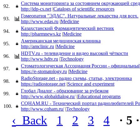
Система мониторинга за состоянием окружающей сре
92.
http://idp-cs.net
|
Catalogs of scientific resources
Гомеопатия "ЭДАС". Натуральные лекарства для всех.
93.
http://www.edas.ru
|
Medicine
Казахстанский Фармацевтический вестник
94.
http://pharmnews.kz
|
Medicine
Американская медицинская клиника
95.
http://amclinic.ru
|
Medicine
HDTV.ru - телевидение и видео высокой чёткости
96.
http://www.hdtv.ru
|
Technology
Стоматологическая Ассоциация России - официальный
97.
https://e-stomatology.ru
|
Medicine
RadioStorage.net - радио схемы, статьи, электроника
98.
https://radiostorage.net
|
Science and experiment
Глобал Диалог - образование за рубежом
99.
http://www.globaldialog.ru/
|
Educational programs
CQHAM.RU - Технический портал радиолюбителей Р
100.
http://www.cqham.ru/
|
Technology
‹
Back
1
2
3
4
· 5 ·