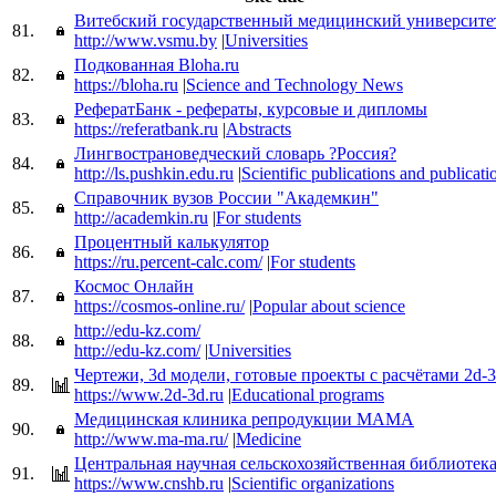
Витебский государственный медицинский университе
81.
http://www.vsmu.by
|
Universities
Подкованная Bloha.ru
82.
https://bloha.ru
|
Science and Technology News
РефератБанк - рефераты, курсовые и дипломы
83.
https://referatbank.ru
|
Abstracts
Лингвострановедческий словарь ?Россия?
84.
http://ls.pushkin.edu.ru
|
Scientific publications and publicati
Справочник вузов России "Академкин"
85.
http://academkin.ru
|
For students
Процентный калькулятор
86.
https://ru.percent-calc.com/
|
For students
Космос Онлайн
87.
https://cosmos-online.ru/
|
Popular about science
http://edu-kz.com/
88.
http://edu-kz.com/
|
Universities
Чертежи, 3d модели, готовые проекты с расчётами 2d-3
89.
https://www.2d-3d.ru
|
Educational programs
Медицинская клиника репродукции МАМА
90.
http://www.ma-ma.ru/
|
Medicine
Центральная научная сельскохозяйственная библиотек
91.
https://www.cnshb.ru
|
Scientific organizations