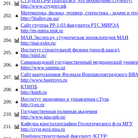
СТУДЕНТ.РФ Портал-все, что необходимо студенту!
201.
http://www.студент.рф
Математика, физика, теорвер, статистика - задачи и те
202.
http://5ballov.pp.ua/
Сайт группы РР-1-03 факультета РТС МИРЭА
203.
http://rts-mirea.msk.ru
МАИ.Экслер.ру, студенческая энциклопедия МАИ
204.
http://mai-exler.ru/
Институт строительной физики (ниисф раасн).
205.
http://niisf.ru/
Самаркандский государственный медицинский универ
206.
https://www.sammu.uz
Сайт выпускников Филиала Ворошиловградского В
207.
http://www.bagerovo.ru
КТИПБ
208.
http://ktipb.ru
Институт экономики и управления г.Тула
209.
http://i-eu.ru
Государственная полярная академия
210.
http://www.gpa-spb.ru/
Кафедра кристаллографии Геологического ф-та МГУ
211.
http://cryst.geol.msu.ru
Приборостроительный факультет /КТУР/