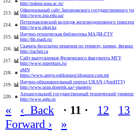
212.
http://psktur.susu.ac.ru/
Официальный сайт Запорожского государственного ун
213.
http://www.zsu.edu.ua/
Петропавловский колледж железнодорожного транспо
214.
http://www.pkgt.kz
Научно-техническая библиотека МАДИ-ГТУ
215.
http://lib.madi.ru/
Скачать бесплатно решения по термеху, химии, физике 
216.
http://zachet.ca
Сайт выпускников Физического факультета МГУ
217.
http://www.superkurs.ru/
aMN
218.
https://www.amyn-esblogspot.blogspot.com.mt
Научно-образовательный портал URAN (ДонНТУ)
219.
http://www.uran.donetsk.ua/~masters/
Архангельский государственный технический универс
220.
http://www.agtu.ru
«
‹
Back
· 11 ·
12
13
›
»
Forward