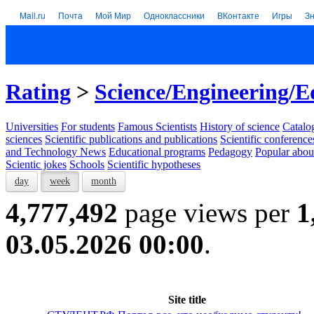
Mail.ru
Почта
Мой Мир
Одноклассники
ВКонтакте
Игры
З
Rating
>
Science/Engineering/E
Universities
For students
Famous Scientists
History of science
Catalog
sciences
Scientific publications and publications
Scientific conference
and Technology News
Educational programs
Pedagogy
Popular abou
Scientic jokes
Schools
Scientific hypotheses
day
week
month
4,777,492
page views per
1
03.05.2026 00:00
.
Site title