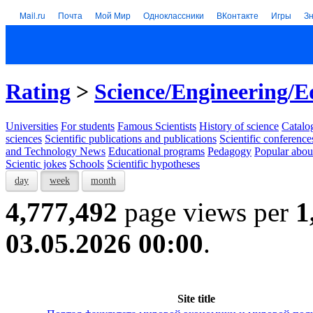
Mail.ru
Почта
Мой Мир
Одноклассники
ВКонтакте
Игры
З
Rating
>
Science/Engineering/E
Universities
For students
Famous Scientists
History of science
Catalog
sciences
Scientific publications and publications
Scientific conference
and Technology News
Educational programs
Pedagogy
Popular abou
Scientic jokes
Schools
Scientific hypotheses
day
week
month
4,777,492
page views per
1
03.05.2026 00:00
.
Site title