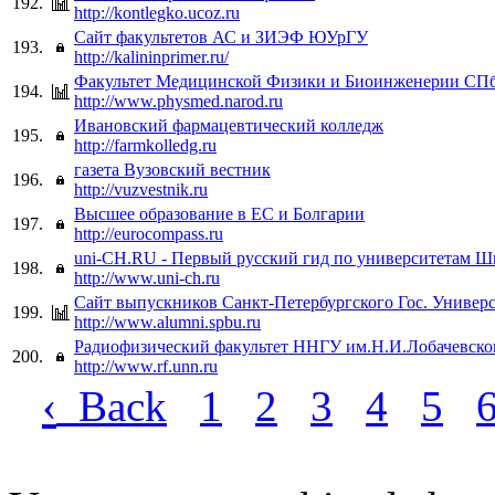
192.
http://kontlegko.ucoz.ru
Сайт факультетов АС и ЗИЭФ ЮУрГУ
193.
http://kalininprimer.ru/
Факультет Медицинской Физики и Биоинженерии С
194.
http://www.physmed.narod.ru
Ивановский фармацевтический колледж
195.
http://farmkolledg.ru
газета Вузовский вестник
196.
http://vuzvestnik.ru
Высшее образование в ЕС и Болгарии
197.
http://eurocompass.ru
uni-CH.RU - Первый русский гид по университетам 
198.
http://www.uni-ch.ru
Сайт выпускников Санкт-Петербургского Гос. Универс
199.
http://www.alumni.spbu.ru
Радиофизический факультет ННГУ им.Н.И.Лобачевско
200.
http://www.rf.unn.ru
‹
Back
1
2
3
4
5