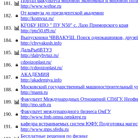
Портал факультета мировой экономики и мировой п
181.
http://www.wehse.ru
От комвуза до президентской академии
182.
http://komvuz.ru/
КГОБУ НПО " ПУ N50" с. Лазо Приморского края
183.
http://ptu50.tf9.ru/
Выпускники ЧВВАКУШ. Поиск однокашников, друзей
184.
http://chvvakush.info
ДальРыбВТУЗ
185.
http://dalrybvtuz.ru/
cdpoizoplast.ru/
186.
http://cdpoizoplast.ru/
АКАДЕМИЯ
187.
http://akademiya.info
Московский государственный машиностроительный у
188.
http://mami.ru
Факультет Международных Отношений СПбГУ. Неофи
189.
http://mo.spb.ru
Факультет международного бизнеса ОмГУ
190.
http://www.fmb.omsu.omskreg.ru
кафедра встраиваемых систем ЮФУ. Подготовка магис
191.
http://www.mps.sfedu.ru
Бесплатные решения по физике