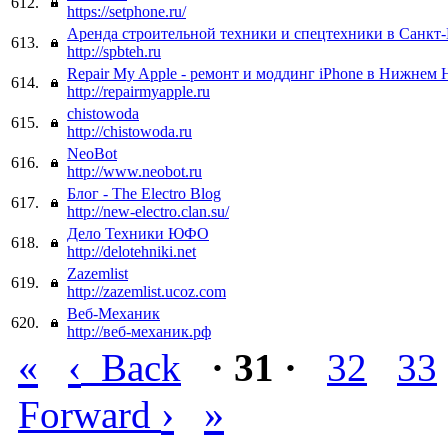
612.
https://setphone.ru/
Аренда строительной техники и спецтехники в Санкт-
613.
http://spbteh.ru
Repair My Apple - ремонт и моддинг iPhone в Нижнем 
614.
http://repairmyapple.ru
chistowoda
615.
http://chistowoda.ru
NeoBot
616.
http://www.neobot.ru
Блог - The Electro Blog
617.
http://new-electro.clan.su/
Дело Техники ЮФО
618.
http://delotehniki.net
Zazemlist
619.
http://zazemlist.ucoz.com
Веб-Механик
620.
http://веб-механик.рф
«
‹
Back
· 31 ·
32
33
›
»
Forward