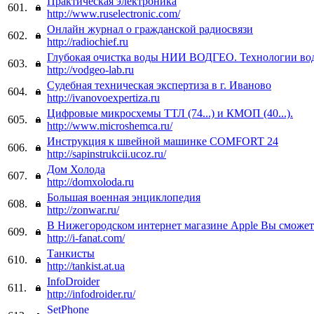
Практическая электроника
601.
http://www.ruselectronic.com/
Онлайн журнал о гражданской радиосвязи
602.
http://radiochief.ru
Глубокая очистка воды НИИ ВОДГЕО. Технологии во
603.
http://vodgeo-lab.ru
Судебная техническая экспертиза в г. Иваново
604.
http://ivanovoexpertiza.ru
Цифровые микросхемы ТТЛ (74...) и КМОП (40...).
605.
http://www.microshemca.ru/
Инструкция к швейной машинке COMFORT 24
606.
http://sapinstrukcii.ucoz.ru/
Дом Холода
607.
http://domxoloda.ru
Большая военная энциклопедия
608.
http://zonwar.ru/
В Нижегородском интернет магазине Apple Вы сможет
609.
http://i-fanat.com/
Танкисты
610.
http://tankist.at.ua
InfoDroider
611.
http://infodroider.ru/
SetPhone