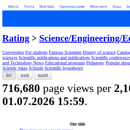
Mail.ru
Почта
Мой Мир
Одноклассники
ВКонтакте
Игры
З
Rating
>
Science/Engineering/E
Universities
For students
Famous Scientists
History of science
Catalog
sciences
Scientific publications and publications
Scientific conference
and Technology News
Educational programs
Pedagogy
Popular abou
Scientic jokes
Schools
Scientific hypotheses
day
week
month
716,680
page views per
2,1
01.07.2026 15:59
.
Site title