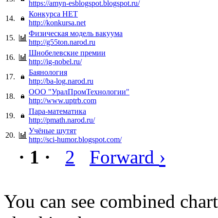
https://amyn-esblogspot.blogspot.ru/
Конкурса НЕТ
14.
http://konkursa.net
Физическая модель вакуума
15.
http://g55ton.narod.ru
Шнобелевские премии
16.
http://ig-nobel.ru/
Баянология
17.
http://ba-log.narod.ru
ООО "УралПромТехнологии"
18.
http://www.uptrb.com
Пара-математика
19.
http://pmath.narod.ru/
Учёные шутят
20.
http://sci-humor.blogspot.com/
›
· 1 ·
2
Forward
You can see combined chart