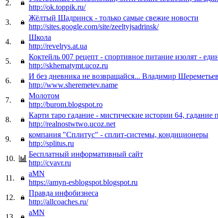
2.
http://ok.toppik.ru/
Жёлтый Шадринск - только самые свежие новости
3.
http://sites.google.com/site/zeeltyjsadrinsk/
Школа
4.
http://revelrys.at.ua
Коктейль 007 рецепт - спортивное питание изолят - еди
5.
http://skhematymt.ucoz.ru
И без дневника не возвращайся... Владимир Шереметье
6.
http://www.sheremetev.name
Молотом
7.
http://burom.blogspot.ro
Карти таро гадание - мистические истории 64, гадание 
8.
http://realnostwtwo.ucoz.net
компания "Сплитус" - сплит-системы, кондиционеры
9.
http://splitus.ru
Бесплатный информативный сайт
10.
http://cvavr.ru
aMN
11.
https://amyn-esblogspot.blogspot.ru
Правда инфобизнеса
12.
http://allcoaches.ru/
aMN
13.