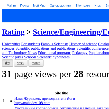
Mail.ru
Почта
Мой Мир
Одноклассники
ВКонтакте
Игры
З
Rating
>
Science/Engineering/E
Universities
For students
Famous Scientists
History of science
Catalog
sciences
Scientific publications and publications
Scientific conference
and Technology News
Educational programs
Pedagogy
Popular abou
Scientic jokes
Schools
Scientific hypotheses
day
week
month
31
page views per
28
resour
Site title
Илья Журавлев, преподаватель йоги
1.
http://mahadev108.com
Умственные головоломки, оптические иллюзии, загадк