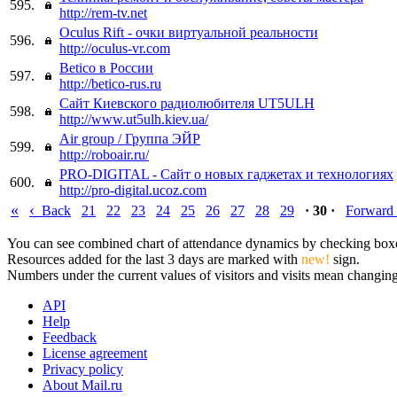
595.
http://rem-tv.net
Oculus Rift - очки виртуальной реальности
596.
http://oculus-vr.com
Betico в России
597.
http://betico-rus.ru
Сайт Киевского радиолюбителя UT5ULH
598.
http://www.ut5ulh.kiev.ua/
Air group / Группа ЭЙР
599.
http://roboair.ru/
PRO-DIGITAL - Сайт о новых гаджетах и технологиях
600.
http://pro-digital.ucoz.com
«
‹
Back
21
22
23
24
25
26
27
28
29
· 30 ·
Forward
You can see combined chart of attendance dynamics by checking boxes 
Resources added for the last 3 days are marked with
new!
sign.
Numbers under the current values of visitors and visits mean changings
API
Help
Feedback
License agreement
Privacy policy
About Mail.ru