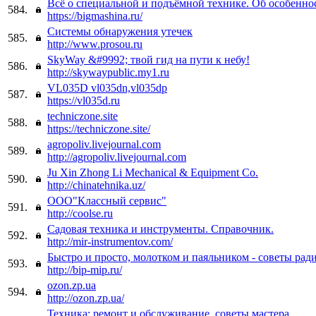
Всё о специальной и подъёмной технике. Об особенно
584.
https://bigmashina.ru/
Системы обнаружения утечек
585.
http://www.prosou.ru
SkyWay &#9992; твой гид на пути к небу!
586.
http://skywaypublic.my1.ru
VL035D vl035dn,vl035dp
587.
https://vl035d.ru
techniczone.site
588.
https://techniczone.site/
agropoliv.livejournal.com
589.
http://agropoliv.livejournal.com
Ju Xin Zhong Li Mechanical & Equipment Co.
590.
http://chinatehnika.uz/
ООО"Классный сервис"
591.
http://coolse.ru
Садовая техника и инструменты. Справочник.
592.
http://mir-instrumentov.com/
Быстро и просто, молотком и паяльником - советы ра
593.
http://bip-mip.ru/
ozon.zp.ua
594.
http://ozon.zp.ua/
Техника: ремонт и обслуживание, советы мастера