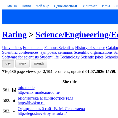
Mail.ru
Почта
Мой Мир
Одноклассники
ВКонтакте
Игры
З
Rating
>
Science/Engineering/E
Universities
For students
Famous Scientists
History of science
Catalog
Scientific conferences, symposia, seminars
Scientific organizations
Sc
Software for scientists
Student life
Technology
Scientic jokes
Schools
day
week
month
716,680
page views per
2,104
resources; updated
01.07.2026 15:59
.
Site title
mix-mode
581.
http://mix-mode.narod.ru/
Библиотека Машиностроителя
582.
http://lib-bkm.ru
Официальный сайт В. М. Легостаева
583.
http://legostaevstroy.narod.ru/