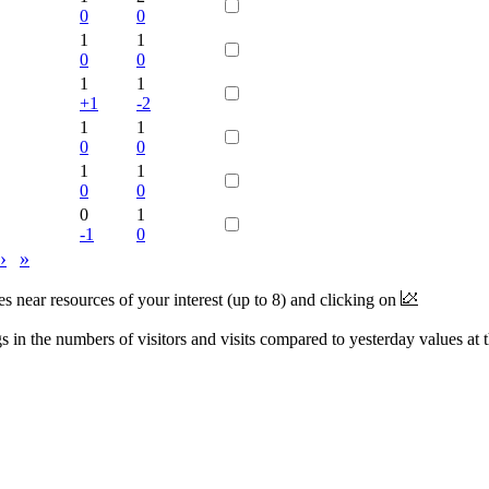
0
0
1
1
0
0
1
1
+1
-2
1
1
0
0
1
1
0
0
0
1
-1
0
›
»
near resources of your interest (up to 8) and clicking on
 in the numbers of visitors and visits compared to yesterday values at 