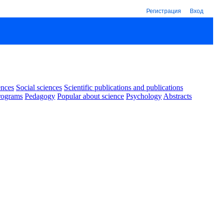
Регистрация
Вход
ences
Social sciences
Scientific publications and publications
rograms
Pedagogy
Popular about science
Psychology
Abstracts