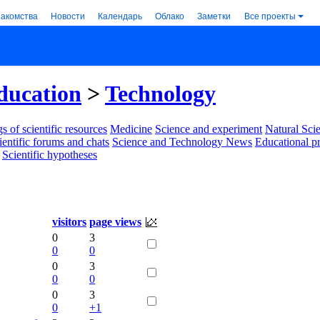
накомства
Новости
Календарь
Облако
Заметки
Все проекты
ducation
>
Technology
s of scientific resources
Medicine
Science and experiment
Natural Sci
ientific forums and chats
Science and Technology News
Educational p
Scientific hypotheses
visitors
page views
0
3
0
0
0
3
0
0
0
3
0
+1