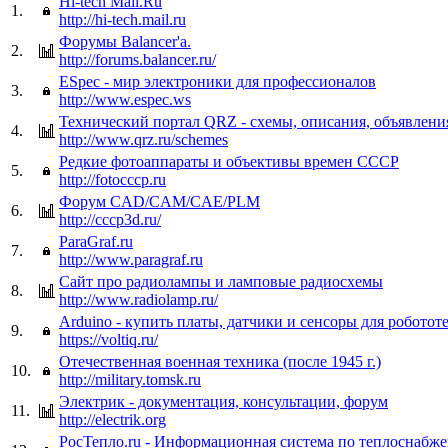
Hi-tech Mail.Ru
1.
http://hi-tech.mail.ru
Форумы Balancer'а.
2.
http://forums.balancer.ru/
ESpec - мир электроники для профессионалов
3.
http://www.espec.ws
Технический портал QRZ - схемы, описания, объявлени
4.
http://www.qrz.ru/schemes
Редкие фотоаппараты и объективы времен СССР
5.
http://fotocccp.ru
Форум CAD/CAM/CAE/PLM
6.
http://cccp3d.ru/
ParaGraf.ru
7.
http://www.paragraf.ru
Сайт про радиолампы и ламповые радиосхемы
8.
http://www.radiolamp.ru/
Arduino - купить платы, датчики и сенсоры для роботот
9.
https://voltiq.ru/
Отечественная военная техника (после 1945 г.)
10.
http://military.tomsk.ru
Электрик - документация, консультации, форум
11.
http://electrik.org
РосТепло.ru - Информационная система по теплоснабж