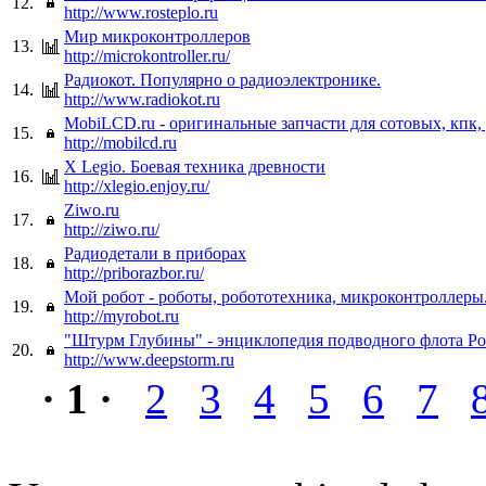
12.
http://www.rosteplo.ru
Мир микроконтроллеров
13.
http://microkontroller.ru/
Радиокот. Популярно о радиоэлектронике.
14.
http://www.radiokot.ru
MobiLCD.ru - оригинальные запчасти для сотовых, кпк, 
15.
http://mobilcd.ru
X Legio. Боевая техника древности
16.
http://xlegio.enjoy.ru/
Ziwo.ru
17.
http://ziwo.ru/
Радиодетали в приборах
18.
http://priborazbor.ru/
Мой робот - роботы, робототехника, микроконтроллеры
19.
http://myrobot.ru
"Штурм Глубины" - энциклопедия подводного флота Р
20.
http://www.deepstorm.ru
· 1 ·
2
3
4
5
6
7