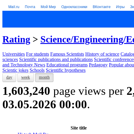
Mail.ru
Почта
Мой Мир
Одноклассники
ВКонтакте
Игры
З
Rating
>
Science/Engineering/E
Universities
For students
Famous Scientists
History of science
Catalog
sciences
Scientific publications and publications
Scientific conference
and Technology News
Educational programs
Pedagogy
Popular abou
Scientic jokes
Schools
Scientific hypotheses
day
week
month
1,603,240
page views per
2
03.05.2026 00:00
.
Site title