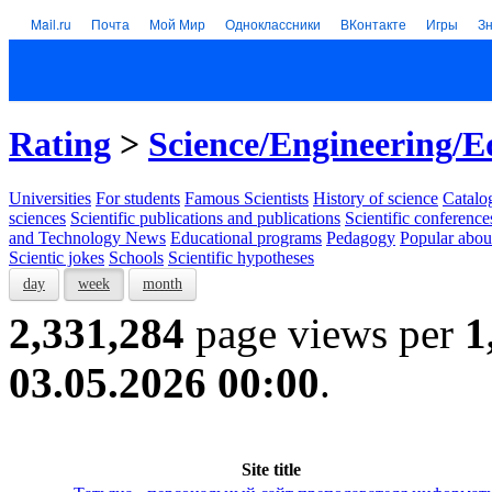
Mail.ru
Почта
Мой Мир
Одноклассники
ВКонтакте
Игры
З
Rating
>
Science/Engineering/E
Universities
For students
Famous Scientists
History of science
Catalog
sciences
Scientific publications and publications
Scientific conference
and Technology News
Educational programs
Pedagogy
Popular abou
Scientic jokes
Schools
Scientific hypotheses
day
week
month
2,331,284
page views per
1
03.05.2026 00:00
.
Site title