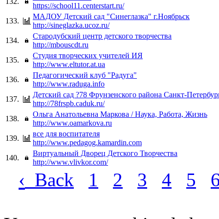
132.
https://school11.centerstart.ru/
МАДОУ Детский сад "Синеглазка" г.Ноябрьск
133.
http://sineglazka.ucoz.ru/
Стародубский центр детского творчества
134.
http://mbouscdt.ru
Студия творческих учителей ИЯ
135.
http://www.eltutor.at.ua
Педагогический клуб "Радуга"
136.
http://www.raduga.info
Детский сад ?78 Фрунзенского района Санкт-Петербур
137.
http://78frspb.caduk.ru/
Ольга Анатольевна Маркова / Наука, Работа, Жизнь
138.
http://www.oamarkova.ru
все для воспитателя
139.
http://www.pedagog.kamardin.com
Виртуальный Дворец Детского Творчества
140.
http://www.vlivkor.com/
‹
Back
1
2
3
4
5