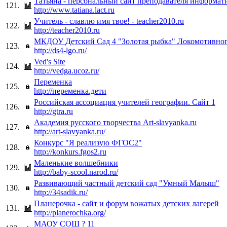
Татьяна - персональный сайт преподавателя информат
121.
http://www.tatiana.lact.ru
Учитель - славлю имя твое! - teacher2010.ru
122.
http://teacher2010.ru
МКДОУ Детский Сад 4 "Золотая рыбка" Локомотивного
123.
http://ds4-lgo.ru/
Ved's Site
124.
http://vedga.ucoz.ru/
Переменка
125.
http://переменка.дети
Российская ассоциация учителей географии. Сайт 1
126.
http://gtra.ru
Академия русского творчества Art-slavyanka.ru
127.
http://art-slavyanka.ru/
Конкурс "Я реализую ФГОС2"
128.
http://konkurs.fgos2.ru
Маленькие волшебники
129.
http://baby-scool.narod.ru/
Развивающий частный детский сад "Умный Малыш"
130.
http://34sadik.ru/
Планерочка - сайт и форум вожатых детских лагерей
131.
http://planerochka.org/
МАОУ СОШ ? 11