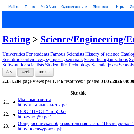
Mail.ru
Почта
Мой Мир
Одноклассники
ВКонтакте
Игры
З
Rating
>
Science/Engineering/E
Universities
For students
Famous Scientists
History of science
Catalog
Scientific conferences, symposia, seminars
Scientific organizations
Sc
Software for scientists
Student life
Technology
Scientic jokes
Schools
day
week
month
2,331,284
page views per
1,146
resources; updated
03.05.2026 00:0
Site title
Мы гимназисты
21.
http://мы-гимназисты.рф
ООО "ПНОЦ" ноц59.рф
22.
https://ноц59.рф/
Общероссийская образовательная газета "После уроков"
23.
http://после-уроков.рф/