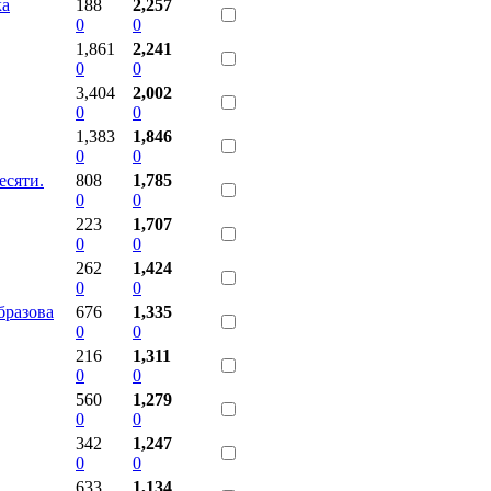
ка
188
2,257
0
0
1,861
2,241
0
0
3,404
2,002
0
0
1,383
1,846
0
0
есяти.
808
1,785
0
0
223
1,707
0
0
262
1,424
0
0
бразова
676
1,335
0
0
216
1,311
0
0
560
1,279
0
0
342
1,247
0
0
633
1,134