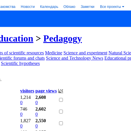
накомства
Новости
Календарь
Облако
Заметки
Все проекты
ducation
>
Pedagogy
s of scientific resources
Medicine
Science and experiment
Natural Sci
ientific forums and chats
Science and Technology News
Educational p
Scientific hypotheses
0
.
visitors
page views
1,214
2,608
0
0
746
2,602
0
0
1,827
2,550
0
0