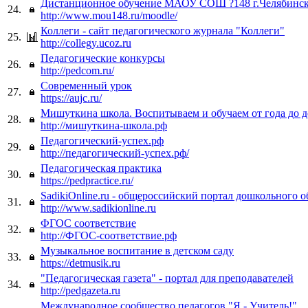
Дистанционное обучение МАОУ СОШ ?148 г.Челябинс
24.
http://www.mou148.ru/moodle/
Коллеги - сайт педагогического журнала "Коллеги"
25.
http://collegy.ucoz.ru
Педагогические конкурсы
26.
http://pedcom.ru/
Современный урок
27.
https://aujc.ru/
Мишуткина школа. Воспитываем и обучаем от года до д
28.
http://мишуткина-школа.рф
Педагогический-успех.рф
29.
http://педагогический-успех.рф/
Педагогическая практика
30.
https://pedpractice.ru/
SadikiOnline.ru - общероссийский портал дошкольного о
31.
http://www.sadikionline.ru
ФГОС соответствие
32.
http://ФГОС-соответствие.рф
Музыкальное воспитание в детском саду
33.
https://detmusik.ru
"Педагогическая газета" - портал для преподавателей
34.
http://pedgazeta.ru
Международное сообщество педагогов "Я - Учитель!"