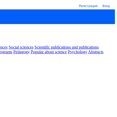
Регистрация
Вход
ences
Social sciences
Scientific publications and publications
rograms
Pedagogy
Popular about science
Psychology
Abstracts