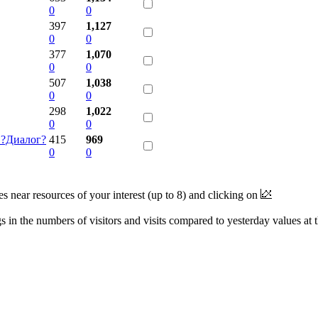
0
0
397
1,127
0
0
377
1,070
0
0
507
1,038
0
0
298
1,022
0
0
 ?Диалог?
415
969
0
0
near resources of your interest (up to 8) and clicking on
 in the numbers of visitors and visits compared to yesterday values at 