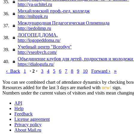
35.
http://ya-uchitel.ru
Михайловский проф.-пед. колледж
36.
http://mihppk.ru
Международная Педагогическая Олимпиада
37.
http://pedolimp.ru
ЛОГОПЕД ДОМА.
38.
http://logopeddoma.ru/
Учебный центр "Всеобуч"
39.
http://vseobych.com/
Объединение клубов для детей, подростков и молодежи
40.
https://dialogufa.ru/
‹
›
»
Back
1
· 2 ·
3
4
5
6
7
8
9
10
Forward
You can see combined chart of attendance dynamics by checking boxes 
Resources added for the last 3 days are marked with
new!
sign.
Numbers under the current values of visitors and visits mean changings
API
Help
Feedback
License agreement
Privacy policy
About Mail.ru