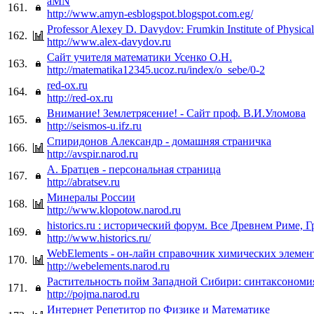
aMN
161.
http://www.amyn-esblogspot.blogspot.com.eg/
Professor Alexey D. Davydov: Frumkin Institute of Physica
162.
http://www.alex-davydov.ru
Сайт учителя математики Усенко О.Н.
163.
http://matematika12345.ucoz.ru/index/o_sebe/0-2
red-ox.ru
164.
http://red-ox.ru
Внимание! Землетрясение! - Сайт проф. В.И.Уломова
165.
http://seismos-u.ifz.ru
Спиридонов Александр - домашняя страничка
166.
http://avspir.narod.ru
А. Братцев - персональная страница
167.
http://abratsev.ru
Минералы России
168.
http://www.klopotow.narod.ru
historics.ru : исторический форум. Все Древнем Риме, 
169.
http://www.historics.ru/
WebElements - он-лайн справочник химических элемен
170.
http://webelements.narod.ru
Растительность пойм Западной Сибири: синтаксономи
171.
http://pojma.narod.ru
Интернет Репетитор по Физике и Математике