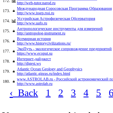
172.
http://web-tutor.narod.ru
Международная Соросовская Программа Образования
173.
http://www.issep.rssi.ru
Уссурийская Астрофизическая Обсерватория
174.
http://www.uafo.ru
Антропологические инструменты для измерений
175.
http://antropolog-instrument.ru
Всемирная история
176.
http://www.historycivilizations.ru/
ЭкоПуть - экологическое сопровождение предприятий
177.
https://www.ecoput.su
Интернет-дайджест
178.
http://digest.ws
Atlantic Ocean Geology and Geophysics
179.
http://atlantic.ginras.ru/index.html
www.ASTROLAB.ru - Российский астрономический п
180.
http://www.astrolab.ru
‹
Back
1
2
3
4
5