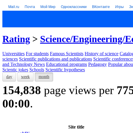
Mail.ru
Почта
Мой Мир
Одноклассники
ВКонтакте
Игры
З
Rating
>
Science/Engineering/E
Universities
For students
Famous Scientists
History of science
Catalog
sciences
Scientific publications and publications
Scientific conference
and Technology News
Educational programs
Pedagogy
Popular abou
Scientic jokes
Schools
Scientific hypotheses
day
week
month
154,838
page views per
77
00:00
.
Site title