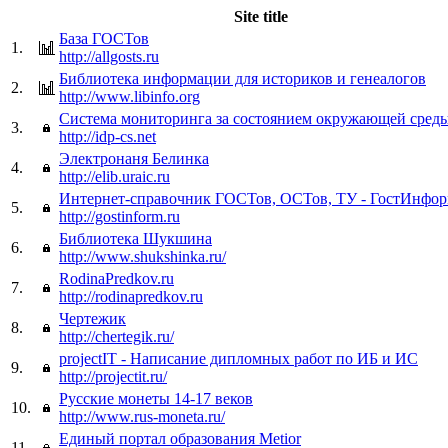
Site title
База ГОСТов
1.
http://allgosts.ru
Библиотека информации для историков и генеалогов
2.
http://www.libinfo.org
Система мониторинга за состоянием окружающей сред
3.
http://idp-cs.net
Электронаня Белинка
4.
http://elib.uraic.ru
Интернет-справочник ГОСТов, ОСТов, ТУ - ГостИнфор
5.
http://gostinform.ru
Библиотека Шукшина
6.
http://www.shukshinka.ru/
RodinaPredkov.ru
7.
http://rodinapredkov.ru
Чертежик
8.
http://chertegik.ru/
projectIT - Написание дипломных работ по ИБ и ИС
9.
http://projectit.ru/
Русские монеты 14-17 веков
10.
http://www.rus-moneta.ru/
Единый портал образования Metior
11.