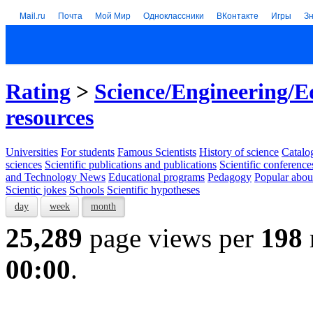
Mail.ru
Почта
Мой Мир
Одноклассники
ВКонтакте
Игры
З
Rating
>
Science/Engineering/E
resources
Universities
For students
Famous Scientists
History of science
Catalog
sciences
Scientific publications and publications
Scientific conference
and Technology News
Educational programs
Pedagogy
Popular abou
Scientic jokes
Schools
Scientific hypotheses
day
week
month
25,289
page views per
198
00:00
.