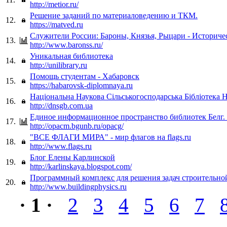
http://metior.ru/
Решение заданий по материаловедению и ТКМ.
12.
https://matved.ru
Служители России: Бароны, Князья, Рыцари - Историче
13.
http://www.baronss.ru/
Уникальная библиотека
14.
http://unilibrary.ru
Помощь студентам - Хабаровск
15.
https://habarovsk-diplomnaya.ru
Нацiональна Наукова Сiльськогосподарська Бiблiотека
16.
http://dnsgb.com.ua
Единое информационное пространство библиотек Белг. 
17.
http://opacm.bgunb.ru/opacg/
"ВСЕ ФЛАГИ МИРА" - мир флагов на flags.ru
18.
http://www.flags.ru
Блог Елены Карлинской
19.
http://karlinskaya.blogspot.com/
Программный комплекс для решения задач строительно
20.
http://www.buildingphysics.ru
· 1 ·
2
3
4
5
6
7