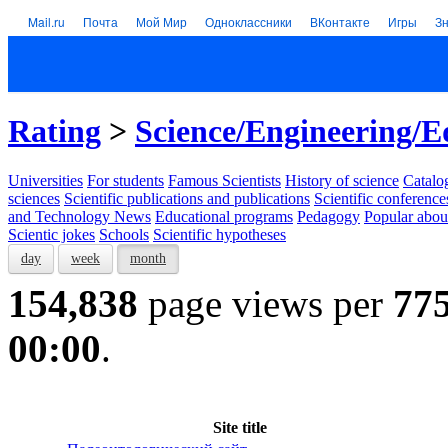
Mail.ru
Почта
Мой Мир
Одноклассники
ВКонтакте
Игры
З
Rating
>
Science/Engineering/E
Universities
For students
Famous Scientists
History of science
Catalog
sciences
Scientific publications and publications
Scientific conference
and Technology News
Educational programs
Pedagogy
Popular abou
Scientic jokes
Schools
Scientific hypotheses
day
week
month
154,838
page views per
77
00:00
.
Site title