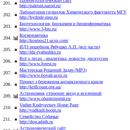
Палеонтологический сайт
201.
http://paleont.narod.ru/
Лаборатория гидридов Химического факультета МГУ
202.
http://hydride-msu.ru
Биотехнология, биохимия и биоинформатика
203.
http://www.3-bio.ru/
Космонавтика
204.
http://kosmos21.ucoz.com/
ИДЗ решебник Рябушко А.П. (все части)
205.
http://idz-ryabushko.ru
Всё о лесах - аналитика, новости, дискуссии
206.
http://www.forest.ru
Мастерская Решений Задач (MP3)
207.
http://www.bovali.ucoz.ru
Проект з береження антарктичного криля
208.
http://krillcount.org.ua/
Астрономия, строение звезд и вселенной
209.
http://www.obastronomii.ru/
Vadim Kudryavtsev Home Page
210.
http://vadkudr.boom.ru
Семейство Собачьи
211.
http://dog.adgth.ru
Астрономический сайт