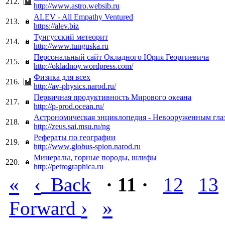
212.
http://www.astro.websib.ru
ALEV - All Empathy Ventured
213.
https://alev.biz
Тунгусский метеорит
214.
http://www.tunguska.ru
Персональный сайт Окладного Юрия Георгиевича
215.
http://okladnoy.wordpress.com/
Физика для всех
216.
http://av-physics.narod.ru/
Первичная продуктивность Мирового океана
217.
http://p-prod.ocean.ru/
Астрономическая энциклопедия - Невооруженным гла
218.
http://zeus.sai.msu.ru/ng
Рефераты по географии
219.
http://www.globus-spion.narod.ru
Минералы, горные породы, шлифы
220.
http://petrographica.ru
«
‹
Back
· 11 ·
12
13
›
»
Forward