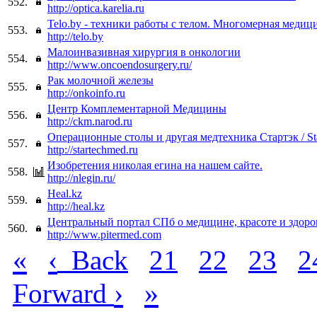
552.
http://optica.karelia.ru
Telo.by - техники работы с телом. Многомерная медици
553.
http://telo.by
Малоинвазивная хирургия в онкологии
554.
http://www.oncoendosurgery.ru/
Рак молочной железы
555.
http://onkoinfo.ru
Центр Комплементарной Медицины
556.
http://ckm.narod.ru
Операционные столы и другая медтехника Стартэк / St
557.
http://startechmed.ru
Изобретения николая егина на нашем сайте.
558.
http://nlegin.ru/
Heal.kz
559.
http://heal.kz
Центральный портал СПб о медицине, красоте и здоро
560.
http://www.pitermed.com
«
‹
Back
21
22
23
2
›
»
Forward