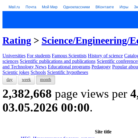
Mail.ru
Почта
Мой Мир
Одноклассники
ВКонтакте
Игры
З
Rating
>
Science/Engineering/E
Universities
For students
Famous Scientists
History of science
Catalog
sciences
Scientific publications and publications
Scientific conference
and Technology News
Educational programs
Pedagogy
Popular abou
Scientic jokes
Schools
Scientific hypotheses
day
week
month
2,382,668
page views per
4
03.05.2026 00:00
.
Site title