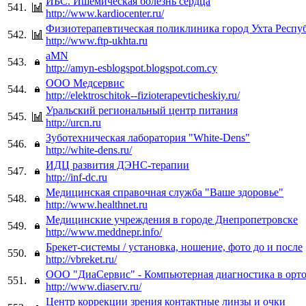
ИБС. Ишемическая болезнь сердца
541.
http://www.kardiocenter.ru/
Физиотерапевтическая поликлиника город Ухта Респу
542.
http://www.ftp-ukhta.ru
aMN
543.
http://amyn-esblogspot.blogspot.com.cy
ООО Медсервис
544.
http://elektroschitok--fizioterapevticheskiy.ru/
Уральский региональный центр питания
545.
http://urcn.ru
Зуботехническая лаборатория "White-Dens"
546.
http://white-dens.ru/
ИДЦ развития ДЭНС-терапии
547.
http://inf-dc.ru
Медицинская справочная служба "Ваше здоровье"
548.
http://www.healthnet.ru
Медицинские учреждения в городе Днепропетровске
549.
http://www.meddnepr.info/
Брекет-системы / установка, ношение, фото до и после
550.
http://vbreket.ru/
ООО "ДиаСервис" - Компьютерная диагностика в орт
551.
http://www.diaserv.ru/
Центр коррекции зрения контактные линзы и очки