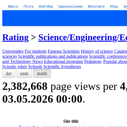
Mail.ru
Почта
Мой Мир
Одноклассники
ВКонтакте
Игры
З
Rating
>
Science/Engineering/E
Universities
For students
Famous Scientists
History of science
Catalog
sciences
Scientific publications and publications
Scientific conference
and Technology News
Educational programs
Pedagogy
Popular abou
Scientic jokes
Schools
Scientific hypotheses
day
week
month
2,382,668
page views per
4
03.05.2026 00:00
.
Site title