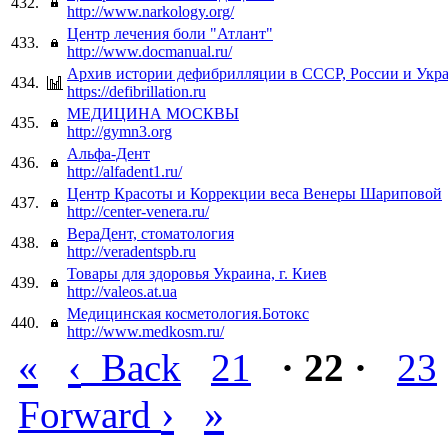
432.
http://www.narkology.org/
Центр лечения боли "Атлант"
433.
http://www.docmanual.ru/
Архив истории дефибрилляции в СССР, России и Укр
434.
https://defibrillation.ru
МЕДИЦИНА МОСКВЫ
435.
http://gymn3.org
Альфа-Дент
436.
http://alfadent1.ru/
Центр Красоты и Коррекции веса Венеры Шариповой
437.
http://center-venera.ru/
ВераДент, стоматология
438.
http://veradentspb.ru
Товары для здоровья Украина, г. Киев
439.
http://valeos.at.ua
Медицинская косметология.Ботокс
440.
http://www.medkosm.ru/
«
‹
Back
21
· 22 ·
23
›
»
Forward