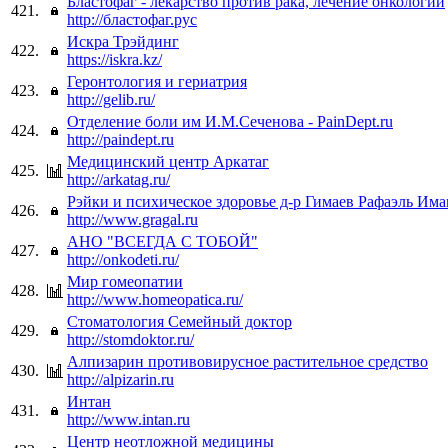
Бластофаг - лекарство против рака, лечение онкологии
421.
http://бластофаг.рус
Искра Трэйдинг
422.
https://iskra.kz/
Геронтология и гериатрия
423.
http://gelib.ru/
Отделение боли им И.М.Сеченова - PainDept.ru
424.
http://paindept.ru
Медицинский центр Аркатаг
425.
http://arkatag.ru/
Рэйки и психическое здоровье д-р Гимаев Рафаэль Им
426.
http://www.gragal.ru
АНО "ВСЕГДА С ТОБОЙ"
427.
http://onkodeti.ru/
Мир гомеопатии
428.
http://www.homeopatica.ru/
Стоматология Семейный доктор
429.
http://stomdoktor.ru/
Алпизарин противовирусное растительное средство
430.
http://alpizarin.ru
Интан
431.
http://www.intan.ru
Центр неотложной медицины