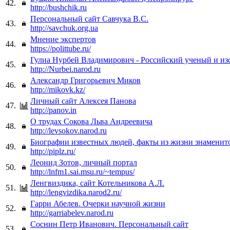
42.
http://bushchik.ru
Персональный сайт Савчука В.С.
43.
http://savchuk.org.ua
Мнение экспертов
44.
https://polittube.ru/
Гулиа Нурбей Владимирович - Российский ученый и из
45.
http://Nurbei.narod.ru
Александр Григорьевич Миков
46.
http://mikovk.kz/
Личный сайт Алексея Панова
47.
http://panov.in
О трудах Сокова Льва Андреевича
48.
http://levsokov.narod.ru
Биографии известных людей, факты из жизни знаменит
49.
http://piplz.ru/
Леонид Зотов, личный портал
50.
http://lnfm1.sai.msu.ru/~tempus/
Ленгвиздика, сайт Котельникова А.Л.
51.
http://lengvizdika.narod2.ru/
Гарри Абелев. Очерки научной жизни
52.
http://garriabelev.narod.ru
Соснин Петр Иванович. Персональный сайт
53.