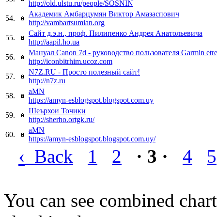
http://old.ulstu.ru/people/SOSNIN
Академик Амбарцумян Виктор Амазаспович
54.
http://vambartsumian.org
Сайт д.э.н., проф. Пилипенко Андрея Анатольевича
55.
http://aapil.ho.ua
Мануал Canon 7d - руководство пользователя Garmin etre
56.
http://iconbitrhim.ucoz.com
N7Z.RU - Просто полезный сайт!
57.
http://n7z.ru
aMN
58.
https://amyn-esblogspot.blogspot.com.uy
Шеърхои Точики
59.
http://sherho.ortgk.ru/
aMN
60.
https://amyn-esblogspot.blogspot.com.uy/
‹
Back
1
2
· 3 ·
4
5
You can see combined chart