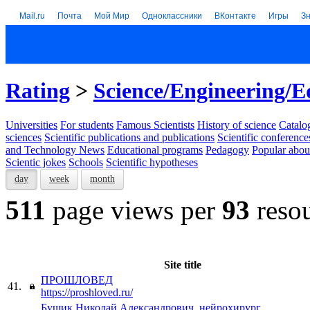
Mail.ru
Почта
Мой Мир
Одноклассники
ВКонтакте
Игры
З
Rating
>
Science/Engineering/E
Universities
For students
Famous Scientists
History of science
Catalog
sciences
Scientific publications and publications
Scientific conference
and Technology News
Educational programs
Pedagogy
Popular abou
Scientic jokes
Schools
Scientific hypotheses
day
week
month
511
page views per
93
resou
Site title
ПРОШЛОВЕД
41.
https://proshloved.ru/
Бущик Николай Александрович, нейрохирург