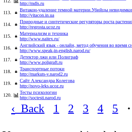
112.
http://mdls.ru
Витакон-удаление темной материи.Убийцы невидимки
113.
http://vitacon.in.ua
Природные и синтетические регуляторы роста растени
114.
http://regrosta.ucoz.ru
Материализм и техника
115.
http://www.naitex.ru/
Английский язык - онлайн, метод обучения во время с
116.
http://www.speak-in-english.narod.ru/
Детектор лжи или Полиграф
117.
http://www.poligraft.ru
Транспортные потоки
118.
http://markuts-v.narod2.ru
Сайт Александра Колегова
119.
http://novo-leks.ucoz.ru
Тесты психологии
120.
http://soctesti.narod.ru
‹
Back
1
2
3
4
5
·