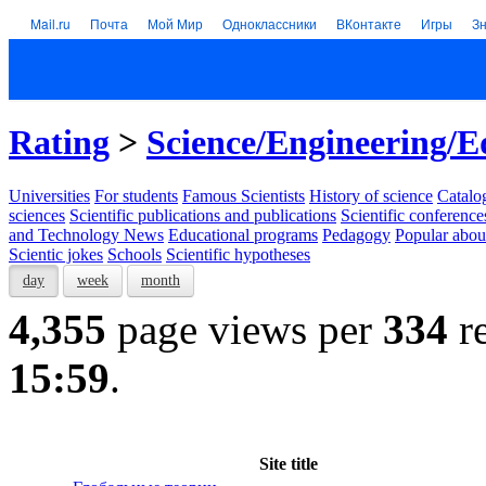
Mail.ru
Почта
Мой Мир
Одноклассники
ВКонтакте
Игры
З
Rating
>
Science/Engineering/E
Universities
For students
Famous Scientists
History of science
Catalog
sciences
Scientific publications and publications
Scientific conference
and Technology News
Educational programs
Pedagogy
Popular abou
Scientic jokes
Schools
Scientific hypotheses
day
week
month
4,355
page views per
334
re
15:59
.
Site title