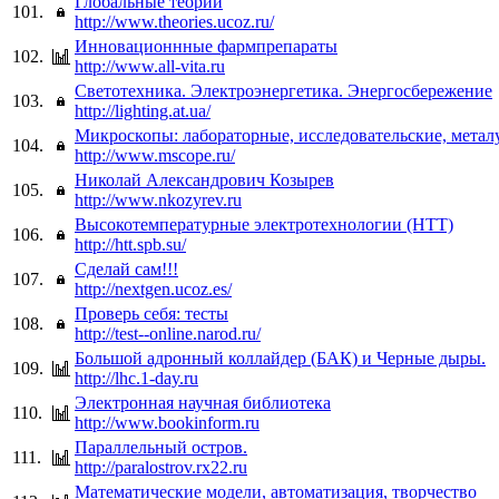
Глобальные теории
101.
http://www.theories.ucoz.ru/
Инновационнные фармпрепараты
102.
http://www.all-vita.ru
Светотехника. Электроэнергетика. Энергосбережение
103.
http://lighting.at.ua/
Микроскопы: лабораторные, исследовательские, метал
104.
http://www.mscope.ru/
Николай Александрович Козырев
105.
http://www.nkozyrev.ru
Высокотемпературные электротехнологии (HTT)
106.
http://htt.spb.su/
Сделай сам!!!
107.
http://nextgen.ucoz.es/
Проверь себя: тесты
108.
http://test--online.narod.ru/
Большой адронный коллайдер (БАК) и Черные дыры.
109.
http://lhc.1-day.ru
Электронная научная библиотека
110.
http://www.bookinform.ru
Параллельный остров.
111.
http://paralostrov.rx22.ru
Математические модели, автоматизация, творчество