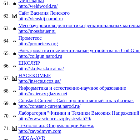
Мир сварки
61.
http://weldworld.ru/
Сайт Василия Ленского
62.
http://vlenskij.narod.ru
Мессбауэровская диагностика функциональных матери
63.
http://mossbauer.ru
Прометеос
64.
http://prometeos.org
Электромагнитные метательные устройства на Coil Gun
65.
http://coilgun.narod.ru
ШКОЛЯР
66.
http://skolyar-kor.at.ua/
НАСЕКОМЫЕ
67.
http://insects.ucoz.ua/
Информатика и естественно-научное образование
68.
http://maier-rv.glazov.net
Constant-Current - Сайт про постоянный ток в физике.
69.
http://constant-current.narod.ru/
Лаборатория "Физики и Техники Высоких Напряжений
70.
http://www.science.az/physics/lab29/
Технологии, Опережающие Время.
71.
http://zavodmvm.com
MEGA-AVR