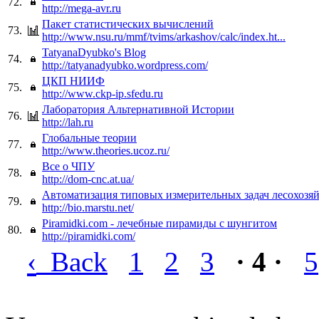
72.
http://mega-avr.ru
Пакет статистических вычислений
73.
http://www.nsu.ru/mmf/tvims/arkashov/calc/index.ht...
TatyanaDyubko's Blog
74.
http://tatyanadyubko.wordpress.com/
ЦКП НИИФ
75.
http://www.ckp-ip.sfedu.ru
Лаборатория Альтернативной Истории
76.
http://lah.ru
Глобальные теории
77.
http://www.theories.ucoz.ru/
Все о ЧПУ
78.
http://dom-cnc.at.ua/
Автоматизация типовых измерительных задач лесохозя
79.
http://bio.marstu.net/
Piramidki.com - лечебные пирамиды с шунгитом
80.
http://piramidki.com/
‹
Back
1
2
3
· 4 ·
5