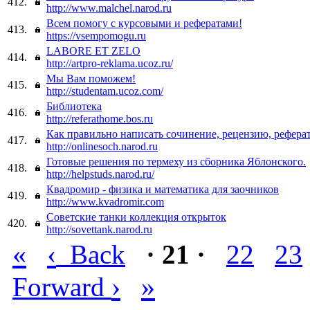
412.
http://www.malchel.narod.ru
Всем помогу с курсовыми и рефератами!
413.
https://vsempomogu.ru
LABORE ET ZELO
414.
http://artpro-reklama.ucoz.ru/
Мы Вам поможем!
415.
http://studentam.ucoz.com/
Библиотека
416.
http://referathome.bos.ru
Как правильно написать сочинение, рецензию, реферат
417.
http://onlinesoch.narod.ru
Готовые решения по термеху из сборника Яблонcкого.
418.
http://helpstuds.narod.ru/
Квадромир - физика и математика для заочников
419.
http://www.kvadromir.com
Советские танки коллекция открыток
420.
http://sovettank.narod.ru
«
‹
Back
· 21 ·
22
23
›
»
Forward