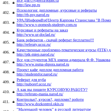
Все для студента-юриста
401.
http://law.pp.ru
Психология: дипломные, курсовые и рефераты
402.
http://rb-psy.narod.ru
УРАЛИнформВэб'Центр Карпова Станислава "В Помо
403.
http://www.v-pomosh-studenty.com.ru
Курсовые и рефераты на заказ
404.
http://www.ur-doclad.ru/
Банк рефератов - скачай реферат бесплатно!!!
405.
http://referaty.ucoz.ru/
Качественные проблемно-тематические курсы (ПТК)
406.
http://ptk-miep.narod.ru/
Все для студентов МГА имени адмирала Ф.Ф. Ушакова
407.
http://www.nsma-shpora.narod.ru
Проект кафе диплом дипломная работа
408.
http://studentsfor.narod.ru/
Реферат для нуба
409.
http://nuboref.ucoz.ru/
А как вы пишите КУРСОВУЮ РАБОТУ?
410.
http://referato-mania.narod.ru/
Контрольн?, курсов?, дипломн? роботи
411.
http://www.dozkontrol.okis.ru
"Маленький человек" в русской литературе