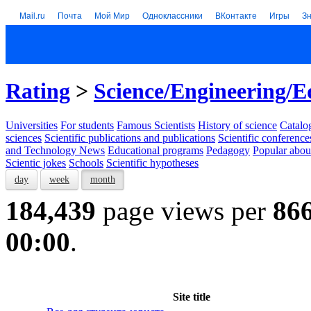
Mail.ru
Почта
Мой Мир
Одноклассники
ВКонтакте
Игры
З
Rating
>
Science/Engineering/E
Universities
For students
Famous Scientists
History of science
Catalog
sciences
Scientific publications and publications
Scientific conference
and Technology News
Educational programs
Pedagogy
Popular abou
Scientic jokes
Schools
Scientific hypotheses
day
week
month
184,439
page views per
86
00:00
.
Site title