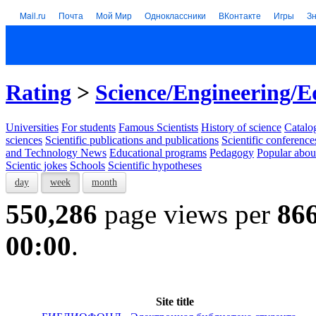
Mail.ru
Почта
Мой Мир
Одноклассники
ВКонтакте
Игры
З
Rating
>
Science/Engineering/E
Universities
For students
Famous Scientists
History of science
Catalog
sciences
Scientific publications and publications
Scientific conference
and Technology News
Educational programs
Pedagogy
Popular abou
Scientic jokes
Schools
Scientific hypotheses
day
week
month
550,286
page views per
86
00:00
.
Site title