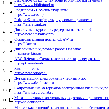
БИБЛИОФОНД - Электронная библиотека студента
1.
https://www.bibliofond.ru
Росдиплом - Помощь студентам
2.
https://www.rosdiplom.ru
РефератБанк - рефераты, курсовые и дипломы
3.
https://referatbank.ru
Дипломные, курсовые, рефераты на отлично!
4.
http://www.na5ballov.pro
Образовательный портал CLAW.ru
5.
https://claw.ru
Дипломные и курсовые работы на заказ
6.
http://prorektor.ru
ABC Referats - Самая толстая коллекция рефератов.
7.
http://p6.ru/referats/
Задачи и Тесты
8.
http://www.soloby.ru
Детали машин электронный учебный курс
9.
https://www.detalmach.ru
Сопротивление материалов электронный учебный курс
10.
https://www.soprotmat.ru
Магазин готовых контрольных, курсовых и дипломных 
11.
http://studentshop.ru
Мастерская решений задач для заочников и абитуриенто