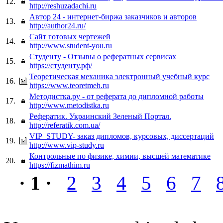
12.
http://reshuzadachi.ru
Автор 24 - интернет-биржа заказчиков и авторов
13.
http://author24.ru/
Сайт готовых чертежей
14.
http://www.student-you.ru
Студенту - Отзывы о рефератных сервисах
15.
https://студенту.рф/
Теоретическая механика электронный учебный курс
16.
https://www.teoretmeh.ru
Методистка.ру - от реферата до дипломной работы
17.
http://www.metodistka.ru
Рефератик. Украинский Зеленый Портал.
18.
http://referatik.com.ua/
VIP_STUDY- заказ дипломов, курсовых, диссертаций
19.
http://www.vip-study.ru
Контрольные по физике, химии, высшей математике
20.
https://fizmathim.ru
· 1 ·
2
3
4
5
6
7