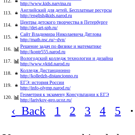
112.
http://www.kids.narvina.ru
Английский для детей. Бесплатные ресурсы
113.
http://english4kids.narod.ru
Центры детского творчества в Петербурге
114.
http://det-art-spb.ru/
Сайт Владимира Николаевича Дятлова
115.
http://math.nsc.ru/~dvn/
Решение задач по физике и математике
116.
http://kontr555.narod.ru
Вологодский колледж технологии и дизайна
117.
http://www.vktid.narod.ru
Колледж Дистанционно
118.
http://kolledzh-distancionno.ru
ЕГЭ: история России
119.
http://info-olymp.narod.ru/
Геометрия к экзамену Консультации к ЕГЭ
120.
http://larivkov-geo.ucoz.ru/
‹
Back
1
2
3
4
5
·