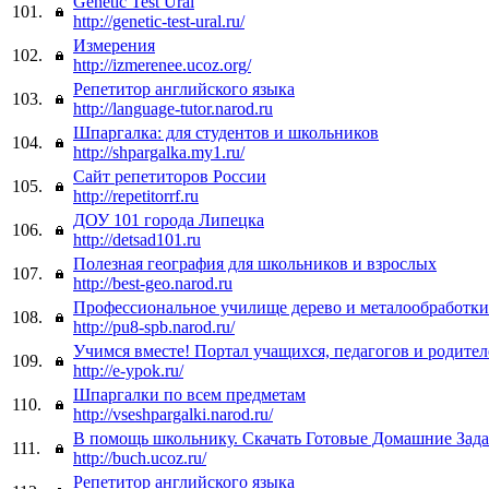
Genetic Test Ural
101.
http://genetic-test-ural.ru/
Измерения
102.
http://izmerenee.ucoz.org/
Репетитор английского языка
103.
http://language-tutor.narod.ru
Шпаргалка: для студентов и школьников
104.
http://shpargalka.my1.ru/
Сайт репетиторов России
105.
http://repetitorrf.ru
ДОУ 101 города Липецка
106.
http://detsad101.ru
Полезная география для школьников и взрослых
107.
http://best-geo.narod.ru
Профессиональное училище дерево и металообработк
108.
http://pu8-spb.narod.ru/
Учимся вместе! Портал учащихся, педагогов и родител
109.
http://e-ypok.ru/
Шпаргалки по всем предметам
110.
http://vseshpargalki.narod.ru/
В помощь школьнику. Скачать Готовые Домашние Зада
111.
http://buch.ucoz.ru/
Репетитор английского языка