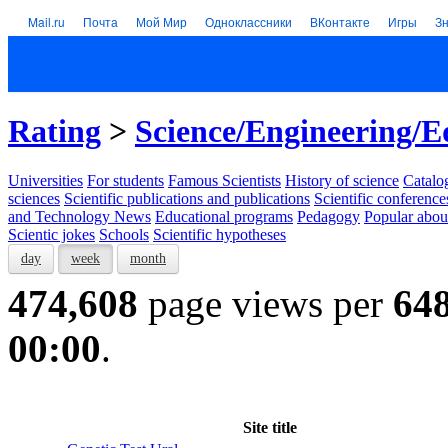
Mail.ru
Почта
Мой Мир
Одноклассники
ВКонтакте
Игры
З
Rating
>
Science/Engineering/E
Universities
For students
Famous Scientists
History of science
Catalog
sciences
Scientific publications and publications
Scientific conference
and Technology News
Educational programs
Pedagogy
Popular abou
Scientic jokes
Schools
Scientific hypotheses
day
week
month
474,608
page views per
64
00:00
.
Site title