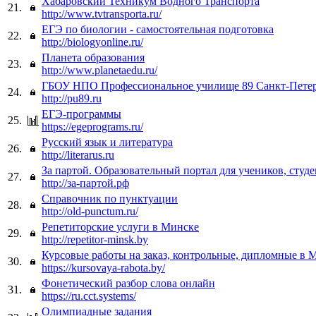
Хабаровский Техникум Водного Транспорта
21.
http://www.tvtransporta.ru/
ЕГЭ по биологии - самостоятельная подготовка
22.
http://biologyonline.ru/
Планета образования
23.
http://www.planetaedu.ru/
ГБОУ НПО Профессиональное училище 89 Санкт-Петер
24.
http://pu89.ru
ЕГЭ-программы
25.
https://egeprograms.ru/
Русский язык и литература
26.
http://literarus.ru
За партой. Образовательный портал для учеников, студ
27.
http://за-партой.рф
Cправочник по пунктуации
28.
http://old-punctum.ru/
Репетиторские услуги в Минске
29.
http://repetitor-minsk.by
Курсовые работы на заказ, контрольные, дипломные в 
30.
https://kursovaya-rabota.by/
Фонетический разбор слова онлайн
31.
https://ru.cct.systems/
Олимпиадные задания