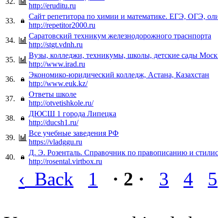
32.
http://eruditu.ru
Сайт репетитора по химии и математике. ЕГЭ, ОГЭ, о
33.
http://repetitor2000.ru
Саратовский техникум железнодорожного траснпорта
34.
http://stgt.vdnh.ru
Вузы, колледжи, техникумы, школы, детские сады Мос
35.
http://www.irad.ru
Экономико-юридический колледж, Астана, Казахстан
36.
http://www.euk.kz/
Ответы школе
37.
http://otvetishkole.ru/
ДЮСШ 1 города Липецка
38.
http://ducsh1.ru/
Все учебные заведения РФ
39.
https://vladggu.ru
Д. Э. Розенталь. Справочник по правописанию и стили
40.
http://rosental.virtbox.ru
‹
Back
1
· 2 ·
3
4
5