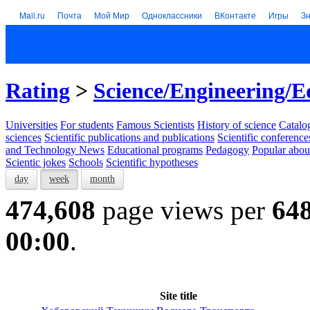
Mail.ru
Почта
Мой Мир
Одноклассники
ВКонтакте
Игры
З
Rating
>
Science/Engineering/E
Universities
For students
Famous Scientists
History of science
Catalog
sciences
Scientific publications and publications
Scientific conference
and Technology News
Educational programs
Pedagogy
Popular abou
Scientic jokes
Schools
Scientific hypotheses
day
week
month
474,608
page views per
64
00:00
.
Site title