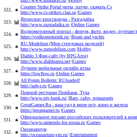
http://www.antiqario.ru/
|
Hobby
Counter Strike Portal читы, патчи, скачать Cs
322.
http://www.cs-strikez.clan.su
|
Games
Японские кроссворды - Разгадайка
323.
http://www.razgadaika.ru
|
Online Games
Водномоторный портал - форум, фото, видео, путешес
324.
https://vodkomotornik.ru/
|
Boats and yachts
RU.Modelism (Мир стендовых моделей)
325.
http://www.rumodelism.com
|
Hobby
Diablo 3 Фан-сайт (by RPGArea)
326.
http://www.diabloarea.net
|
Games
Лучшие мобильные онлайн игры
327.
https://lowflow.ru
|
Online Games
All Points Bulletin: RUloaded!
328.
http://apb-r.ru
|
Games
Пивной ресторан ПивБанк, Тула
329.
http://www.piv-bank.ru/
|
Bars, cafes, restaurants
GreatGamer.Ru - ваш гид в мире игр, кино и железа
330.
https://greatgamer.ru
|
Games
Официальное письмо российских пользователей к ком
331.
http://www.nintendo-for-russia.ru
|
Games
Океанариум
332.
http://oceanarium-vrn.ru/
|
Entertainment