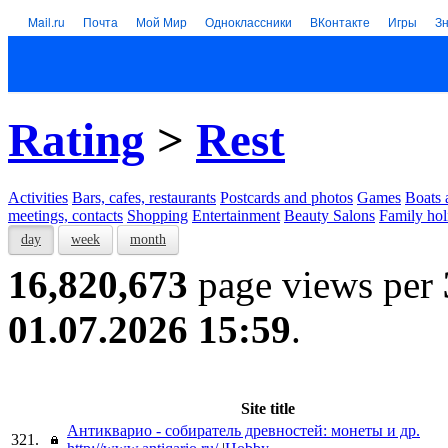
Mail.ru
Почта
Мой Мир
Одноклассники
ВКонтакте
Игры
З
Rating
>
Rest
Activities
Bars, cafes, restaurants
Postcards and photos
Games
Boats 
meetings, contacts
Shopping
Entertainment
Beauty Salons
Family hol
day
week
month
16,820,673
page views per
01.07.2026 15:59
.
Site title
Антикварио - собиратель древностей: монеты и др.
321.