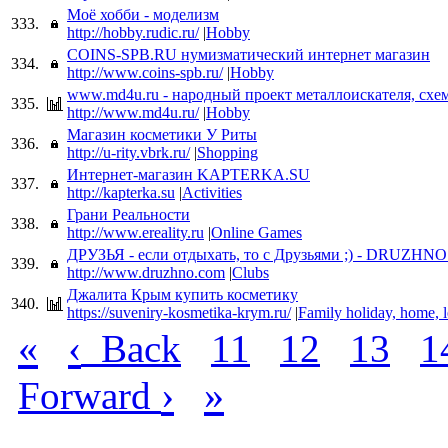
Моё хобби - моделизм
333.
http://hobby.rudic.ru/
|
Hobby
COINS-SPB.RU нумизматический интернет магазин
334.
http://www.coins-spb.ru/
|
Hobby
www.md4u.ru - народный проект металлоискателя, схемы
335.
http://www.md4u.ru/
|
Hobby
Магазин косметики У Риты
336.
http://u-rity.vbrk.ru/
|
Shopping
Интернет-магазин KAPTERKA.SU
337.
http://kapterka.su
|
Activities
Грани Реальности
338.
http://www.ereality.ru
|
Online Games
ДРУЗЬЯ - если отдыхать, то с Друзьями ;) - DRUZH
339.
http://www.druzhno.com
|
Clubs
Джалита Крым купить косметику
340.
https://suveniry-kosmetika-krym.ru/
|
Family holiday, home, l
«
‹
Back
11
12
13
1
›
»
Forward