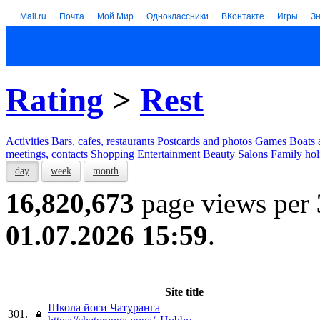
Mail.ru
Почта
Мой Мир
Одноклассники
ВКонтакте
Игры
З
Rating
>
Rest
Activities
Bars, cafes, restaurants
Postcards and photos
Games
Boats 
meetings, contacts
Shopping
Entertainment
Beauty Salons
Family hol
day
week
month
16,820,673
page views per
01.07.2026 15:59
.
Site title
Школа йоги Чатуранга
301.