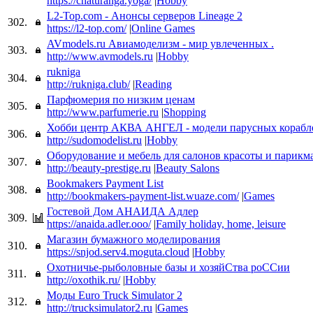
https://chaturanga.yoga/
|
Hobby
L2-Top.com - Анонсы серверов Lineage 2
302.
https://l2-top.com/
|
Online Games
AVmodels.ru Авиамоделизм - мир увлеченных .
303.
http://www.avmodels.ru
|
Hobby
rukniga
304.
http://rukniga.club/
|
Reading
Парфюмерия по низким ценам
305.
http://www.parfumerie.ru
|
Shopping
Хобби центр АКВА АНГЕЛ - модели парусных корабл
306.
http://sudomodelist.ru
|
Hobby
Оборудование и мебель для салонов красоты и парикм
307.
http://beauty-prestige.ru
|
Beauty Salons
Bookmakers Payment List
308.
http://bookmakers-payment-list.wuaze.com/
|
Games
Гостевой Дом АНАИДА Адлер
309.
https://anaida.adler.ooo/
|
Family holiday, home, leisure
Магазин бумажного моделирования
310.
https://snjod.serv4.moguta.cloud
|
Hobby
Охотничье-рыболовные базы и хозяйСтва роССии
311.
http://oxothik.ru/
|
Hobby
Моды Euro Truck Simulator 2
312.
http://trucksimulator2.ru
|
Games