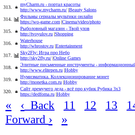
myCharm.ru - портал красоты
313.
http://www.mycharm.ru/
|
Beauty Salons
Фильмы сериалы мультики онлайн
314.
https://wo-game.com
|
Cinema/video/photo
Рыболовный магазин - Твой улов
315.
http://tvoyulov.ru
|
Shopping
Waterhouse
316.
http://whrostov.ru
|
Entertainment
Sky2Fly: Игра про Небо
317.
http://sky2fly.ru/
|
Online Games
Элитные письменные инструменты - информационный
318.
http://www.elitepen.ru
|
Hobby
Нумизматика. Коллекционирование монет
319.
http://monetka.com.ru
|
Hobby
Сайт дремучего деда - всё про кубик Рубика 3х3
320.
https://dedfoma.ru
|
Hobby
«
‹
Back
11
12
13
1
›
»
Forward