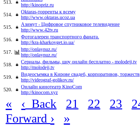
513.
http://kinopriz.ru
Oktaras-торренты к всему
514.
http://www.oktaras.ucoz.ua
Азимут - Цифровое спутниковое телевидение
515.
http://www.42tv.ru
Фотогалереи транспортного фаната.
516.
http://kra-kharkovget.io.ua/
http://onlaynuz.ru/
517.
http://onlaynuz.ru/
Сериалы, фильмы, шоу онлайн бесплатно - molodejj.tv
518.
http://molodejj.tv
Видеосъемка в Кирове свадеб, корпоративов, торжеств
519.
http://videograf-golikov.ru/
Онлайн кинотеатр KinoCom
520.
http://kinocom.xyz
«
‹
Back
21
22
23
2
›
»
Forward