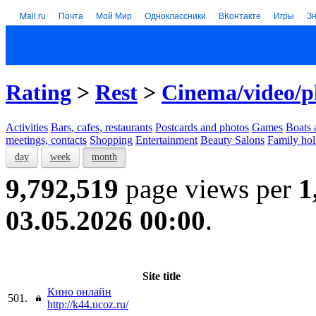
Mail.ru
Почта
Мой Мир
Одноклассники
ВКонтакте
Игры
З
Rating
>
Rest
>
Cinema/video/p
Activities
Bars, cafes, restaurants
Postcards and photos
Games
Boats 
meetings, contacts
Shopping
Entertainment
Beauty Salons
Family hol
day
week
month
9,792,519
page views per
1
03.05.2026 00:00
.
Site title
Кино онлайн
501.
http://k44.ucoz.ru/