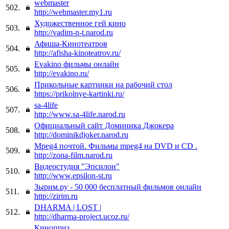
webmaster
502.
http://webmaster.my1.ru
Художественное гей кино
503.
http://vadim-n-t.narod.ru
Афиша-Кинотеатров
504.
http://afisha-kinoteatrov.ru/
Evakino фильмы онлайн
505.
http://evakino.ru/
Прикольные картинки на рабочий стол
506.
https://prikolnye-kartinki.ru/
sa-4life
507.
http://www.sa-4life.narod.ru
Официальный сайт Доминика Джокера
508.
http://dominikdjoker.narod.ru
Mpeg4 почтой. Фильмы mpeg4 на DVD и CD .
509.
http://zona-film.narod.ru
Видеостудия "Эпсилон"
510.
http://www.epsilon-st.ru
Зырим.ру - 50 000 бесплатный фильмов онлайн
511.
http://zirim.ru
DHARMA | LOST |
512.
http://dharma-project.ucoz.ru/
Киноприз