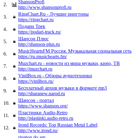
ShansonProfi
2.
http://www.shansonprofi.ru
RingChart.Ru - Лучшие рингтоны
3.
https://ringchart.ru
Подари Трек
4.
https://podari-track.ru/
Шансон Плюс
5.
http://shanson-plus.ru
MusicHeartsFM Россия. Музыкальная социальная сеть
6.
https://ru.musichearts.fm/
Muzchart.ru - новости из мира музыки, кино, ТВ
7.
http://muzchart.ru
VinilBox.ru - Обзоры аудиотехники
8.
https://vinilbox.ru/
Бесплатный архив музыки в формате mp3
9.
http://sharanew.narod.ru
Шансон - портал
10.
https://www.shanson.org/
Пластинки Audio-Retro
11.
http://plastinki.audio-retro.ru
Irond Records: Top Russian Metal Label
12.
http://www.irond.ru/
rington.do.am