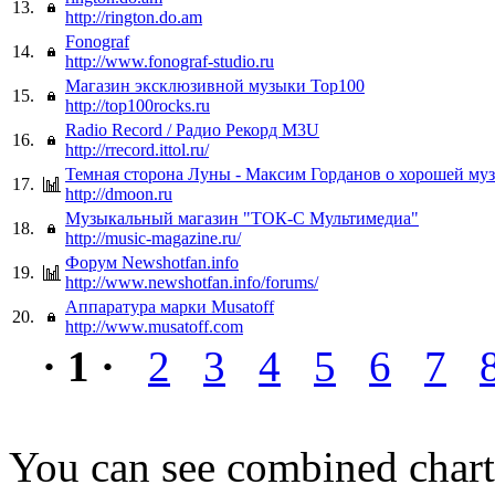
13.
http://rington.do.am
Fonograf
14.
http://www.fonograf-studio.ru
Магазин эксклюзивной музыки Top100
15.
http://top100rocks.ru
Radio Record / Радио Рекорд M3U
16.
http://rrecord.ittol.ru/
Темная сторона Луны - Максим Горданов о хорошей му
17.
http://dmoon.ru
Музыкальный магазин "ТОК-С Мультимедиа"
18.
http://music-magazine.ru/
Форум Newshotfan.info
19.
http://www.newshotfan.info/forums/
Аппаратура марки Musatoff
20.
http://www.musatoff.com
· 1 ·
2
3
4
5
6
7
You can see combined chart