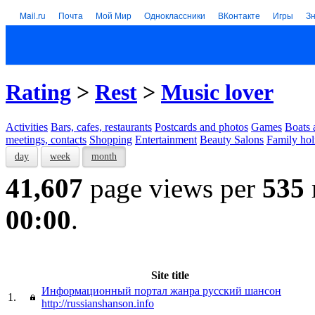
Mail.ru
Почта
Мой Мир
Одноклассники
ВКонтакте
Игры
З
Rating
>
Rest
>
Music lover
Activities
Bars, cafes, restaurants
Postcards and photos
Games
Boats 
meetings, contacts
Shopping
Entertainment
Beauty Salons
Family hol
day
week
month
41,607
page views per
535
00:00
.
Site title
Информационный портал жанра русский шансон
1.
http://russianshanson.info