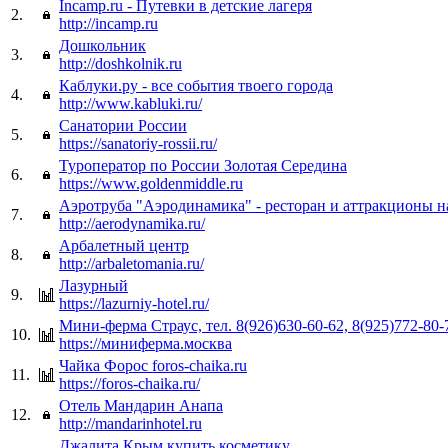
Incamp.ru - Путевки в детские лагеря
2.
http://incamp.ru
Дошкольник
3.
http://doshkolnik.ru
Каблуки.ру - все события твоего города
4.
http://www.kabluki.ru/
Санатории России
5.
https://sanatoriy-rossii.ru/
Туроператор по России Золотая Середина
6.
https://www.goldenmiddle.ru
Аэротруба "Аэродинамика" - ресторан и аттракционы
7.
http://aerodynamika.ru/
Арбалетный центр
8.
http://arbaletomania.ru/
Лазурный
9.
https://lazurniy-hotel.ru/
Мини-ферма Страус, тел. 8(926)630-60-62, 8(925)772-80-
10.
https://миниферма.москва
Чайка Форос foros-chaika.ru
11.
https://foros-chaika.ru/
Отель Мандарин Анапа
12.
http://mandarinhotel.ru
Джалита Крым купить косметику