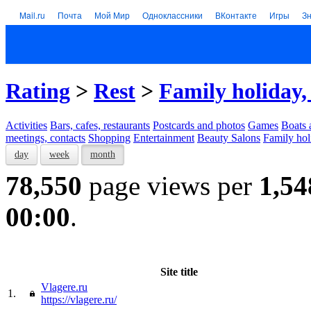
Mail.ru
Почта
Мой Мир
Одноклассники
ВКонтакте
Игры
З
Rating
>
Rest
>
Family holiday,
Activities
Bars, cafes, restaurants
Postcards and photos
Games
Boats 
meetings, contacts
Shopping
Entertainment
Beauty Salons
Family hol
day
week
month
78,550
page views per
1,54
00:00
.
Site title
Vlagere.ru
1.
https://vlagere.ru/