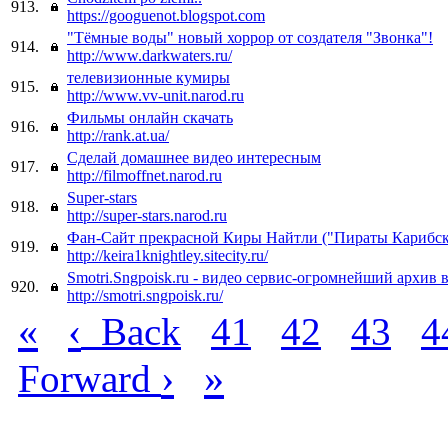
913.
https://googuenot.blogspot.com
"Тёмные воды" новый хоррор от создателя "Звонка"!
914.
http://www.darkwaters.ru/
телевизионные кумиры
915.
http://www.vv-unit.narod.ru
Фильмы онлайн скачать
916.
http://rank.at.ua/
Сделай домашнее видео интересным
917.
http://filmoffnet.narod.ru
Super-stars
918.
http://super-stars.narod.ru
Фан-Сайт прекрасной Киры Найтли ("Пираты Карибско
919.
http://keira1knightley.sitecity.ru/
Smotri.Sngpoisk.ru - видео сервис-огромнейший архив 
920.
http://smotri.sngpoisk.ru/
«
‹
Back
41
42
43
4
›
»
Forward