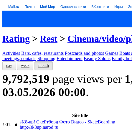
Mail.ru
Почта
Мой Мир
Одноклассники
ВКонтакте
Игры
З
Rating
>
Rest
>
Cinema/video/p
Activities
Bars, cafes, restaurants
Postcards and photos
Games
Boats 
meetings, contacts
Shopping
Entertainment
Beauty Salons
Family hol
day
week
month
9,792,519
page views per
1
03.05.2026 00:00
.
Site title
sK8-up! Скейтборд Фото Видео - SkateBoarding
901.
http://sk8up.narod.ru