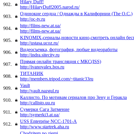
Hilary Duff!
902.
http://HilaryDuff2005.narod.ru/
Одинокие сердца / Однажды в Калифорнии (The O.C.)
903.
http://oc-tv.ru
http://films-new.at.ua/
904.
http://films-new.at.ua/
KINOMIX-сериалы,новости кино,смотреть онлайн бес
905.
http://ustasa.ucoz.ru/
Видеосъемка, фотография, любые видеоработы
906.
http://indra.sitecity.ru
Прямая онлайн трансляция с МКС(ISS)
907.
http://ivanovalex.bos.ru
ТИТАНИК
908.
http://members.tripod.com/~titanic33ru
Vault
909.
http://vault.nazgul.ru
Каллисто. По мотивам сериалов про Зену и Геракла
910.
http://callisto.uu.ru
Сумерки Сага Затмение
911.
http://symerki3.at.ua/
USS Enterprise NCC-1701-A
912.
http://www.startrek.aha.ru
Chodzitem po ziemi..