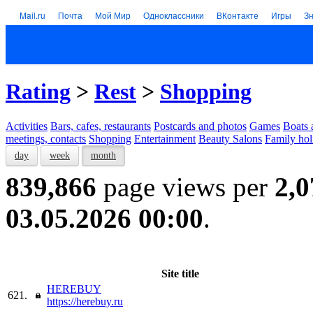
Mail.ru
Почта
Мой Мир
Одноклассники
ВКонтакте
Игры
З
Rating
>
Rest
>
Shopping
Activities
Bars, cafes, restaurants
Postcards and photos
Games
Boats 
meetings, contacts
Shopping
Entertainment
Beauty Salons
Family hol
day
week
month
839,866
page views per
2,0
03.05.2026 00:00
.
Site title
HEREBUY
621.
https://herebuy.ru