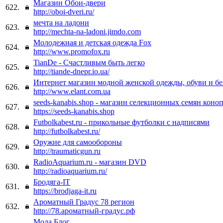
Магазин Обои-двери
622.
http://oboi-dveri.ru/
мечта на ладони
623.
http://mechta-na-ladoni.jimdo.com
Молодежная и детская одежда Fox
624.
http://www.promofox.ru
TianDe - Счастливым быть легко
625.
http://tiande-dnepr.io.ua/
Интернет магазин модной женской одежды, обуви и бел
626.
http://www.elant.com.ua
seeds-kanabis.shop - магазин селекционных семян коно
627.
https://seeds-kanabis.shop
Futbolkabest.ru - прикольные футболки с надписями
628.
http://futbolkabest.ru/
Оружие для самообороны
629.
http://traumaticgun.ru
RadioAquarium.ru - магазин DVD
630.
http://radioaquarium.ru/
Бродяга-IT
631.
https://brodjaga-it.ru
Ароматный Градус 78 регион
632.
http://78.ароматный-градус.рф
Мода Блог