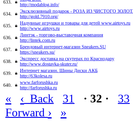
633.
http://modablog.info/
Эксклюзивный подарок - РОЗА ИЗ ЧИСТОГО ЗОЛОТ
634.
http://gold.7910.org/
Надувные игрушки и товары для детей www.airtoys.ru
635.
http://www.airtoys.ru
Линтэк - торгово-выставочная компания
636.
http://lintek.com.ru
Брендовый интернет-магазин Sneakers.SU
637.
https://sneakers.su/
Экспресс доставка на скутерах по Краснодару
638.
http://www.dostavka-skuter.ru/
Интернет магазин. Шины Диски АКБ
639.
http://63kolesa.ru
www.farforushka.ru
640.
http://farforushka.ru
«
‹
Back
31
· 32 ·
33
›
»
Forward