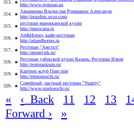
313.
http://www.restoran.ua
Авраменко Владислав Ромашкин Александр
314.
http://prazdnic.ucoz.com/
ресторан марокканской кухни
315.
http://marocana.ru
Art&Horses, кафе-ресторан
316.
http://artandhorses.ru
Ресторан "Амстел"
317.
http://amstel-irk.ru/
Ресторан узбекской кухни Казань. Ресторан Изюм
318.
http://restoranizum.ru/
Картинг-клуб Гран при
319.
http://pitstopsochi.ru/
Семейный, частный ресторан "Урарту"
320.
http://www.urartusochi.ru/
«
‹
Back
11
12
13
1
›
»
Forward