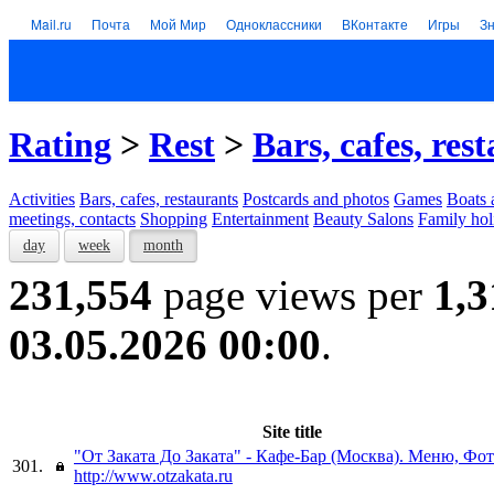
Mail.ru
Почта
Мой Мир
Одноклассники
ВКонтакте
Игры
З
Rating
>
Rest
>
Bars, cafes, res
Activities
Bars, cafes, restaurants
Postcards and photos
Games
Boats 
meetings, contacts
Shopping
Entertainment
Beauty Salons
Family hol
day
week
month
231,554
page views per
1,3
03.05.2026 00:00
.
Site title
"От Заката До Заката" - Кафе-Бар (Москва). Меню, Фот
301.
http://www.otzakata.ru