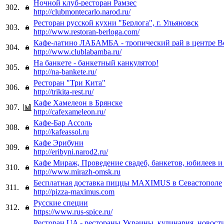
Ночной клуб-ресторан Рамзес
302.
http://clubmontecarlo.narod.ru/
Ресторан русской кухни "Берлога", г. Ульяновск
303.
http://www.restoran-berloga.com/
Кафе-латино ЛАБАМБА - тропический рай в центре В
304.
http://www.clublabamba.ru/
На банкете - банкетный канкулятор!
305.
http://na-bankete.ru/
Ресторан "Три Кита"
306.
http://trikita-rest.ru/
Кафе Хамелеон в Брянске
307.
http://cafexameleon.ru/
Кафе-Бар Ассоль
308.
http://kafeassol.ru
Кафе Эрибуни
309.
http://eribyni.narod2.ru/
Кафе Мираж, Проведение свадеб, банкетов, юбилеев и
310.
http://www.mirazh-omsk.ru
Бесплатная доставка пиццы MAXIMUS в Севастополе
311.
http://pizza-maximus.com
Русские специи
312.
https://www.rus-spice.ru/
Ресторан.UA - рестораны Украины, кулинария, новост