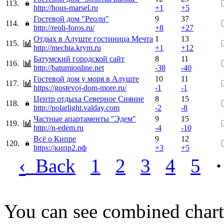
113.
http://hous-marsel.ru
+1
+5
Гостевой дом "Реоли"
9
37
114.
http://reoli-foros.ru/
+8
+27
Отдых в Алуште гостиница Мечта
1
13
115.
http://mechta.krym.ru
+1
+12
Батумский городской сайт
8
11
116.
http://batumionline.net
-38
-40
Гостевой дом у моря в Алуште
10
11
117.
https://gostevoj-dom-more.ru/
-1
-1
Центр отдыха Северное Сияние
8
15
118.
http://polarlight.valday.com
-2
-8
Частные апартаменты "Эдем"
9
15
119.
http://n-edem.ru
-4
-10
Всё о Кипре
9
12
120.
https://кипр2.рф
+3
+5
‹
Back
1
2
3
4
5
·
You can see combined chart