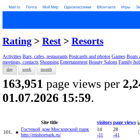
Mail.ru
Почта
Мой Мир
Одноклассники
ВКонтакте
Игры
З
Rating
>
Rest
>
Resorts
Activities
Bars, cafes, restaurants
Postcards and photos
Games
Boats 
meetings, contacts
Shopping
Entertainment
Beauty Salons
Family hol
day
week
month
163,951
page views per
2,2
01.07.2026 15:59
.
Site title
visitors
page views
Гостевой дом Мисхорский парк
14
28
101.
http://mishorpark.ru/
-11
-41