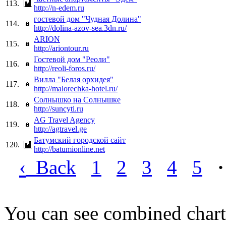
113.
http://n-edem.ru
гостевой дом "Чудная Долина"
114.
http://dolina-azov-sea.3dn.ru/
ARION
115.
http://ariontour.ru
Гостевой дом "Реоли"
116.
http://reoli-foros.ru/
Вилла "Белая орхидея"
117.
http://malorechka-hotel.ru/
Cолнышко на Cолнышке
118.
http://suncyti.ru
AG Travel Agency
119.
http://agtravel.ge
Батумский городской сайт
120.
http://batumionline.net
‹
Back
1
2
3
4
5
·
You can see combined chart