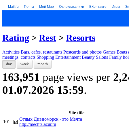
Mail.ru
Почта
Мой Мир
Одноклассники
ВКонтакте
Игры
З
Rating
>
Rest
>
Resorts
Activities
Bars, cafes, restaurants
Postcards and photos
Games
Boats 
meetings, contacts
Shopping
Entertainment
Beauty Salons
Family hol
day
week
month
163,951
page views per
2,2
01.07.2026 15:59
.
Site title
Отдых Дивноморск - это Мечта
101.
http://mechta.azur.ru