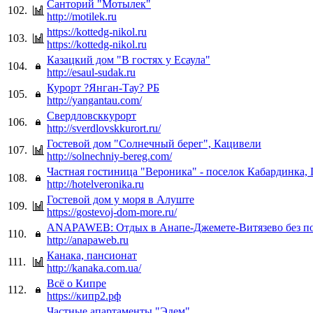
Санторий "Мотылек"
102.
http://motilek.ru
https://kottedg-nikol.ru
103.
https://kottedg-nikol.ru
Казацкий дом "В гостях у Есаула"
104.
http://esaul-sudak.ru
Курорт ?Янган-Тау? РБ
105.
http://yangantau.com/
Свердловсккурорт
106.
http://sverdlovskkurort.ru/
Гостевой дом "Солнечный берег", Кацивели
107.
http://solnechniy-bereg.com/
Частная гостиница "Вероника" - поселок Кабардинка,
108.
http://hotelveronika.ru
Гостевой дом у моря в Алуште
109.
https://gostevoj-dom-more.ru/
ANAPAWEB: Отдых в Анапе-Джемете-Витязево без п
110.
http://anapaweb.ru
Канака, пансионат
111.
http://kanaka.com.ua/
Всё о Кипре
112.
https://кипр2.рф
Частные апартаменты "Эдем"