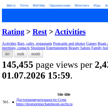
Mail.ru
Почта
Мой Мир
Одноклассники
ВКонтакте
Игры
З
Rating
>
Rest
>
Activities
Activities
Bars, cafes, restaurants
Postcards and photos
Games
Boats 
meetings, contacts
Shopping
Entertainment
Beauty Salons
Family hol
day
week
month
145,455
page views per
2,4
01.07.2026 15:59
.
Site title
Достопримечательности Сочи
561.
https://dostoprimechatelnosti-sochi.ru