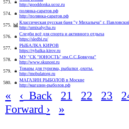
573.
http://gooddonka.ucoz.ru
полянка-саратов.рф
574.
http://полянка-саратов.рф
Классическая русская баня "у Михалыча" г. Павловски
575.
http://umixalycha.ru
Следби всё для спорта и активного отдыха
576.
https://sledbi.ru/
РЫБАЛКА КИРОВ
577.
https://rybalka-kirov.ru
МУ "СК "ЮНОСТЬ" им.С.С.Бовкуна"
578.
http://www.skunost.ru
Товары для туризма, рыбалки ,охоты.
579.
http://mobulatorg.ru
МАГАЗИН РЫБОЛОВ в Москве
580.
http://магазин-рыболов.рф
«
‹
Back
21
22
23
2
›
»
Forward