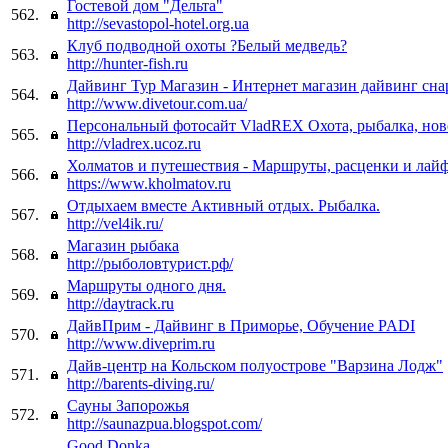
Гостевой дом "Дельта"
562.
http://sevastopol-hotel.org.ua
Клуб подводной охоты ?Белый медведь?
563.
http://hunter-fish.ru
Дайвинг Тур Магазин - Интернет магазин дайвинг сна
564.
http://www.divetour.com.ua/
Персональный фотосайт VladREX Охота, рыбалка, нов
565.
http://vladrex.ucoz.ru
Холматов и путешествия - Маршруты, расценки и лай
566.
https://www.kholmatov.ru
Отдыхаем вместе Активный отдых. Рыбалка.
567.
http://vel4ik.ru/
Магазин рыбака
568.
http://рыболовтурист.рф/
Маршруты одного дня.
569.
http://daytrack.ru
ДайвПрим - Дайвинг в Приморье, Обучение PADI
570.
http://www.diveprim.ru
Дайв-центр на Кольском полуострове "Варзина Лодж"
571.
http://barents-diving.ru/
Сауны Запорожья
572.
http://saunazpua.blogspot.com/
Good Donka