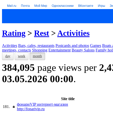
Mail.ru
Почта
Мой Мир
Одноклассники
ВКонтакте
Игры
З
Rating
>
Rest
>
Activities
Activities
Bars, cafes, restaurants
Postcards and photos
Games
Boats 
meetings, contacts
Shopping
Entertainment
Beauty Salons
Family hol
day
week
month
384,095
page views per
2,4
03.05.2026 00:00
.
Site title
фонариVIP интернет-магазин
181.
http://fonarivip.ru