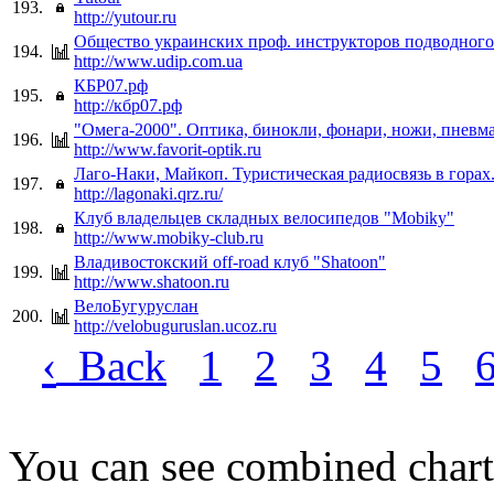
193.
http://yutour.ru
Общество украинских проф. инструкторов подводного
194.
http://www.udip.com.ua
КБР07.рф
195.
http://кбр07.рф
"Омега-2000". Оптика, бинокли, фонари, ножи, пневма
196.
http://www.favorit-optik.ru
Лаго-Наки, Майкоп. Туристическая радиосвязь в горах
197.
http://lagonaki.qrz.ru/
Клуб владельцев складных велосипедов "Mobiky"
198.
http://www.mobiky-club.ru
Владивостокский off-road клуб "Shatoon"
199.
http://www.shatoon.ru
ВелоБугуруслан
200.
http://velobuguruslan.ucoz.ru
‹
Back
1
2
3
4
5
You can see combined chart