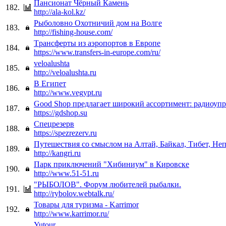
Пансионат Чёрный Камень
182.
http://ala-kol.kz/
Рыболовно Охотничий дом на Волге
183.
http://fishing-house.com/
Tрансферты из аэропортов в Европе
184.
https://www.transfers-in-europe.com/ru/
veloalushta
185.
http://veloalushta.ru
В Египет
186.
http://www.vegypt.ru
Good Shop предлагает широкий ассортимент: радиоуп
187.
https://gdshop.su
Спецрезерв
188.
https://spezrezerv.ru
Путешествия со смыслом на Алтай, Байкал, Тибет, Не
189.
http://kangri.ru
Парк приключений "Хибиниум" в Кировске
190.
http://www.51-51.ru
"РЫБОЛОВ". Форум любителей рыбалки.
191.
http://rybolov.webtalk.ru/
Товары для туризма - Karrimor
192.
http://www.karrimor.ru/
Yutour