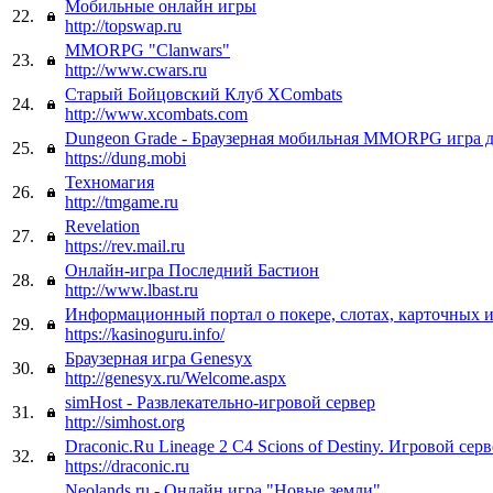
Мобильные онлайн игры
22.
http://topswap.ru
MMORPG "Clanwars"
23.
http://www.cwars.ru
Старый Бойцовский Клуб XCombats
24.
http://www.xcombats.com
Dungeon Grade - Браузерная мобильная MMORPG игра д
25.
https://dung.mobi
Техномагия
26.
http://tmgame.ru
Revelation
27.
https://rev.mail.ru
Онлайн-игра Последний Бастион
28.
http://www.lbast.ru
Информационный портал о покере, слотах, карточных 
29.
https://kasinoguru.info/
Браузерная игра Genesyx
30.
http://genesyx.ru/Welcome.aspx
simHost - Развлекательно-игровой сервер
31.
http://simhost.org
Draconic.Ru Lineage 2 C4 Scions of Destiny. Игровой серв
32.
https://draconic.ru
Neolands.ru - Онлайн игра "Новые земли"