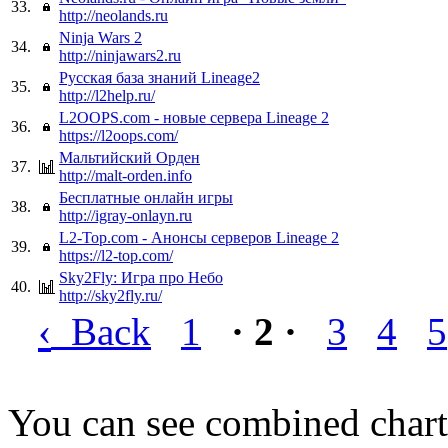
33.
http://neolands.ru
Ninja Wars 2
34.
http://ninjawars2.ru
Русская база знаний Lineage2
35.
http://l2help.ru/
L2OOPS.com - новые сервера Lineage 2
36.
https://l2oops.com/
Мальтийский Орден
37.
http://malt-orden.info
Бесплатные онлайн игры
38.
http://igray-onlayn.ru
L2-Top.com - Анонсы серверов Lineage 2
39.
https://l2-top.com/
Sky2Fly: Игра про Небо
40.
http://sky2fly.ru/
‹
Back
1
· 2 ·
3
4
5
You can see combined chart