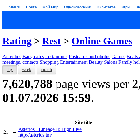
Mail.ru
Почта
Мой Мир
Одноклассники
ВКонтакте
Игры
З
Rating
>
Rest
>
Online Games
Activities
Bars, cafes, restaurants
Postcards and photos
Games
Boats 
meetings, contacts
Shopping
Entertainment
Beauty Salons
Family hol
day
week
month
7,620,788
page views per
2
01.07.2026 15:59
.
Site title
Asterios - Lineage II: High Five
21.
http://asterios.tm/