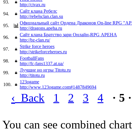
93.
http://civax.ru
Сайт клана Ребелс
94.
http://rebelsclan.clan.su
Официальный сайт Ордена Драконов On-line RPG "А
95.
http://dragons.apeha.ru
Сайт клана Братство зари Онлайн-RPG АРЕНА
96.
http://bz-clan.ru/
Strike force heroes
97.
http://strikeforceheroes.ru
FootballFans
98.
http://fc-fans1337.at.ua/
Лучшие ио игры Titotu.ru
99.
http://titotu.ru
123ogame
100.
http://www.123ogame.com#1487849694
‹
Back
1
2
3
4
· 5 ·
You can see combined chart