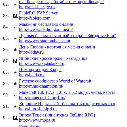
real-lineage.ru заработай с помощью lineage2
82.
http://real-lineage.ru
FableRO PVP Server
83.
http://fablero.com
Маджонг бесплатно онлайн
84.
http://www.madjongonline.ru/
Лучшая бесплатная онлайн игра - "Звездные Бои"
85.
http://www.starcombats.com
День Любви - карточная мафия онлайн
86.
http://loday.ru
Японские кроссворды - Разгадайка
87.
http://www.razgadaika.ru
Помощник для Балды
88.
http://balda.me
Русское сообщество World of Warcraft
89.
http://mmo-champion.ru/
Minecraft 1.8, 1.7.x, 1.6.x, 1.5.2 моды, читы, карты
90.
http://minecraft15.my1.ru/
Хорошие Игры - сайт бесплатных карточных игр
91.
http://horoshie-igri.ru
Эпоха Теней (клиентская OnLine RPG)
92.
http://www.mpog.ru
Гнев Небес