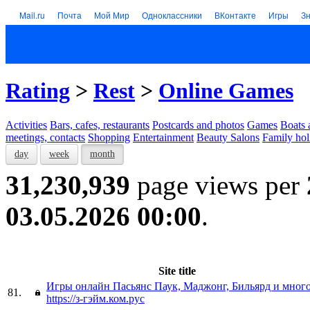
Mail.ru
Почта
Мой Мир
Одноклассники
ВКонтакте
Игры
З
Rating
>
Rest
>
Online Games
Activities
Bars, cafes, restaurants
Postcards and photos
Games
Boats 
meetings, contacts
Shopping
Entertainment
Beauty Salons
Family hol
day
week
month
31,230,939
page views per
03.05.2026 00:00
.
Site title
Игры онлайн Пасьянс Паук, Маджонг, Бильярд и мног
81.
https://з-гэйм.ком.рус