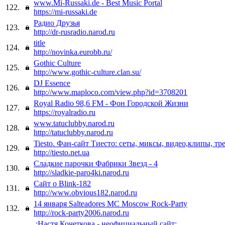
www.Mi-Russaki.de - Best Music Portal
122.
https://mi-russaki.de
Радио Друзья
123.
http://dr-rusradio.narod.ru
title
124.
http://novinka.eurobb.ru/
Gothic Culture
125.
http://www.gothic-culture.clan.su/
DJ Essence
126.
http://www.maploco.com/view.php?id=3708201
Royal Radio 98,6 FM - Фон Городской Жизни
127.
https://royalradio.ru
www.tatuclubby.narod.ru
128.
http://tatuclubby.narod.ru
Tiesto. Фан-сайт Тиесто: сеты, миксы, видео,клипы, тр
129.
http://tiesto.net.ua
Сладкие парочки Фабрики Звезд - 4
130.
http://sladkie-paro4ki.narod.ru
Сайт о Blink-182
131.
http://www.obvious182.narod.ru
14 января Salteadores MC Moscow Rock-Party
132.
http://rock-party2006.narod.ru
.:Настя Кочеткова - неофициальный сайт:.