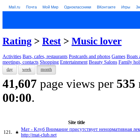
Mail.ru
Почта
Мой Мир
Одноклассники
ВКонтакте
Игры
З
Rating
>
Rest
>
Music lover
Activities
Bars, cafes, restaurants
Postcards and photos
Games
Boats 
meetings, contacts
Shopping
Entertainment
Beauty Salons
Family hol
day
week
month
41,607
page views per
535
00:00
.
Site title
Мат - Клуб Внимание присутствует ненормативная ле
121.
http://mat-club.net