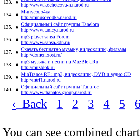
133.
http://www.kochetcova-n.narod.ru
Минусово4ка
134.
http://minusovo4ka.narod.ru
Официальный сайт группы Tanelorn
135.
http://www.tanicy.narod.ru
mp3 player sansa Forum
136.
http://www.sansa.3dn.ru/
Скачать бесплатно музыку, видеоклипы, фильмы
137.
http://domen.xost.ru/
mp3 музыка и песни на MuzBlok.Ru
138.
http://muzblok.ru
MinTrance RF : mp3, видеоклипы, DVD и аудио CD
139.
http://mtrf1.narod.ru
Официальный сайт группы Танатос
140.
http://www.thanatos-group.narod.ru
‹
Back
1
2
3
4
5
You can see combined chart