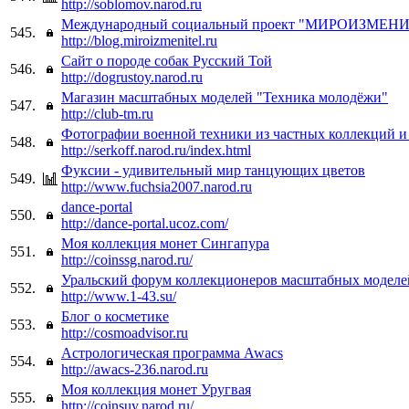
http://soblomov.narod.ru
Международный социальный проект "МИРОИЗМЕН
545.
http://blog.miroizmenitel.ru
Cайт о породе собак Русский Той
546.
http://dogrustoy.narod.ru
Магазин масштабных моделей "Техника молодёжи"
547.
http://club-tm.ru
Фотографии военной техники из частных коллекций и 
548.
http://serkoff.narod.ru/index.html
Фуксии - удивительный мир танцующих цветов
549.
http://www.fuchsia2007.narod.ru
dance-portal
550.
http://dance-portal.ucoz.com/
Моя коллекция монет Сингапура
551.
http://coinssg.narod.ru/
Уральский форум коллекционеров масштабных моделе
552.
http://www.1-43.su/
Блог о косметике
553.
http://cosmoadvisor.ru
Астрологическая программа Awacs
554.
http://awacs-236.narod.ru
Моя коллекция монет Уругвая
555.
http://coinsuy.narod.ru/