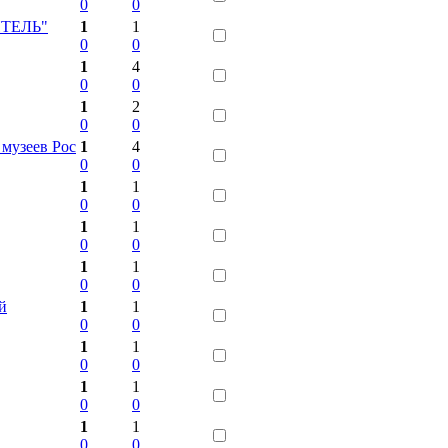
0
0
ИТЕЛЬ"
1
1
0
0
1
4
0
0
1
2
0
0
музеев Рос
1
4
0
0
1
1
0
0
1
1
0
0
1
1
0
0
й
1
1
0
0
1
1
0
0
1
1
0
0
1
1
0
0