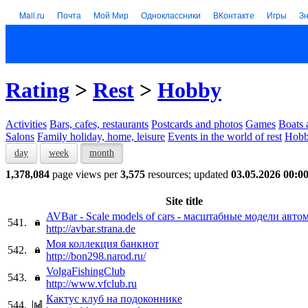
Mail.ru
Почта
Мой Мир
Одноклассники
ВКонтакте
Игры
З
Rating
>
Rest
>
Hobby
Activities
Bars, cafes, restaurants
Postcards and photos
Games
Boats 
Salons
Family holiday, home, leisure
Events in the world of rest
Hob
day
week
month
1,378,084
page views per
3,575
resources; updated
03.05.2026 00:0
Site title
AVBar - Scale models of cars - масштабные модели авт
541.
http://avbar.strana.de
Моя коллекция банкнот
542.
http://bon298.narod.ru/
VolgaFishingClub
543.
http://www.vfclub.ru
Кактус клуб на подоконнике
544.