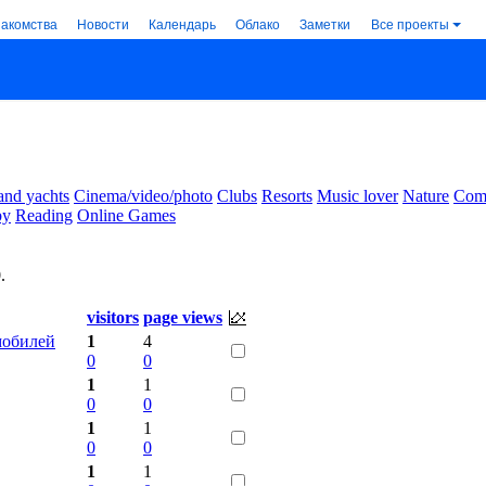
накомства
Новости
Календарь
Облако
Заметки
Все проекты
and yachts
Cinema/video/photo
Clubs
Resorts
Music lover
Nature
Comm
by
Reading
Online Games
0
.
visitors
page views
омобилей
1
4
0
0
1
1
0
0
1
1
0
0
1
1