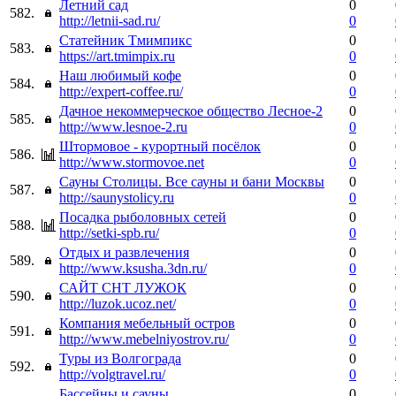
Летний сад
0
582.
http://letnii-sad.ru/
0
Статейник Тмимпикс
0
583.
https://art.tmimpix.ru
0
Наш любимый кофе
0
584.
http://expert-coffee.ru/
0
Дачное некоммерческое общество Лесное-2
0
585.
http://www.lesnoe-2.ru
0
Штормовое - курортный посёлок
0
586.
http://www.stormovoe.net
0
Сауны Столицы. Все сауны и бани Москвы
0
587.
http://saunystolicy.ru
0
Посадка рыболовных сетей
0
588.
http://setki-spb.ru/
0
Отдых и развлечения
0
589.
http://www.ksusha.3dn.ru/
0
САЙТ СНТ ЛУЖОК
0
590.
http://luzok.ucoz.net/
0
Компания мебельный остров
0
591.
http://www.mebelniyostrov.ru/
0
Туры из Волгограда
0
592.
http://volgtravel.ru/
0
Бассейны и сауны
0