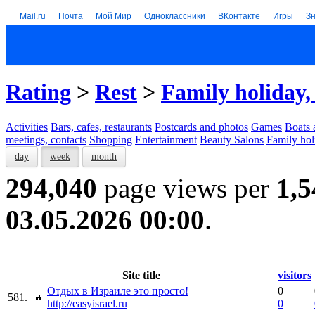
Mail.ru
Почта
Мой Мир
Одноклассники
ВКонтакте
Игры
З
Rating
>
Rest
>
Family holiday,
Activities
Bars, cafes, restaurants
Postcards and photos
Games
Boats 
meetings, contacts
Shopping
Entertainment
Beauty Salons
Family hol
day
week
month
294,040
page views per
1,5
03.05.2026 00:00
.
Site title
visitors
Отдых в Израиле это просто!
0
581.
http://easyisrael.ru
0