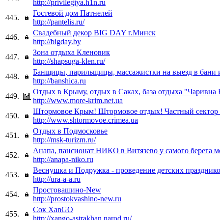
http://privilegiya.h1n.ru
Гостевой дом Патнелей
445.
http://pantelis.ru/
Свадебный декор BIG DAY г.Минск
446.
http://bigday.by
Зона отдыха Кленовик
447.
http://shapsuga-klen.ru/
Банщицы, парильщицы, массажистки на выезд в бани 
448.
http://banshica.ru
Отдых в Крыму, отдых в Саках, база отдыха "Чаривна
449.
http://www.more-krim.net.ua
Штормовое Крым! Штормовое отдых! Частный сектор 
450.
http://www.shtormovoe.crimea.ua
Отдых в Подмосковье
451.
http://msk-turizm.ru/
Анапа, пансионат НИКО в Витязево у самого берега м
452.
http://anapa-niko.ru
Веснушка и Подружка - проведение детских праздник
453.
http://ura-a-a.ru
Простовашино-New
454.
http://prostokvashino-new.ru
Сок XanGO
455.
http://xango-astrakhan.narod.ru/