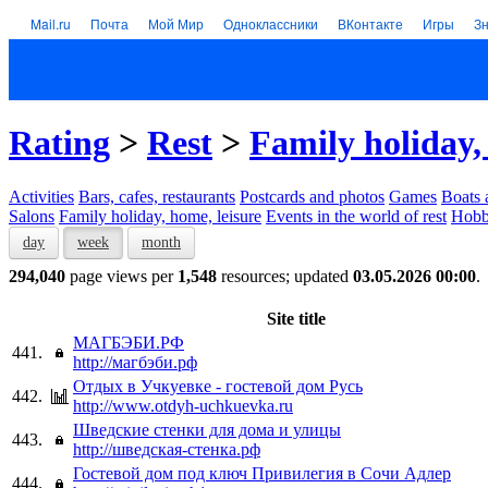
Mail.ru
Почта
Мой Мир
Одноклассники
ВКонтакте
Игры
З
Rating
>
Rest
>
Family holiday,
Activities
Bars, cafes, restaurants
Postcards and photos
Games
Boats 
Salons
Family holiday, home, leisure
Events in the world of rest
Hob
day
week
month
294,040
page views per
1,548
resources; updated
03.05.2026 00:00
.
Site title
МАГБЭБИ.РФ
441.
http://магбэби.рф
Отдых в Учкуевке - гостевой дом Русь
442.
http://www.otdyh-uchkuevka.ru
Шведские стенки для дома и улицы
443.
http://шведская-стенка.рф
Гостевой дом под ключ Привилегия в Сочи Адлер
444.