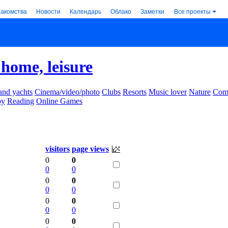
накомства
Новости
Календарь
Облако
Заметки
Все проекты
 home, leisure
and yachts
Cinema/video/photo
Clubs
Resorts
Music lover
Nature
Comm
by
Reading
Online Games
visitors
page views
0
0
0
0
0
0
0
0
0
0
0
0
0
0