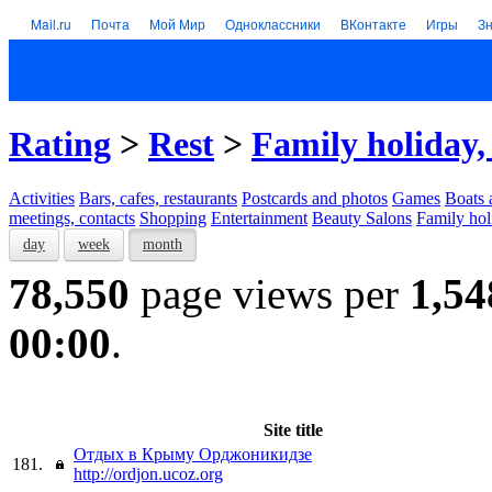
Mail.ru
Почта
Мой Мир
Одноклассники
ВКонтакте
Игры
З
Rating
>
Rest
>
Family holiday,
Activities
Bars, cafes, restaurants
Postcards and photos
Games
Boats 
meetings, contacts
Shopping
Entertainment
Beauty Salons
Family hol
day
week
month
78,550
page views per
1,54
00:00
.
Site title
Отдых в Крыму Орджоникидзе
181.
http://ordjon.ucoz.org