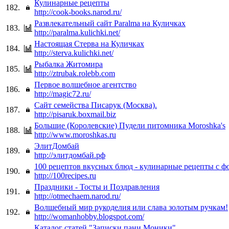
Кулинарные рецепты
182.
http://cook-books.narod.ru/
Развлекательный сайт Paralma на Куличках
183.
http://paralma.kulichki.net/
Настоящая Стерва на Куличках
184.
http://sterva.kulichki.net/
Рыбалка Житомира
185.
http://ztrubak.rolebb.com
Первое волшебное агентство
186.
http://magic72.ru/
Сайт семейства Писарук (Москва).
187.
http://pisaruk.boxmail.biz
Большие (Королевские) Пудели питомника Moroshka's
188.
http://www.moroshkas.ru
ЭлитДомбай
189.
http://элитдомбай.рф
100 рецептов вкусных блюд - кулинарные рецепты с ф
190.
http://100recipes.ru
Праздники - Тосты и Поздравления
191.
http://otmechaem.narod.ru/
Волшебный мир рукоделия или слава золотым ручкам!
192.
http://womanhobby.blogspot.com/
Каталог статей "Записки пани Моники"