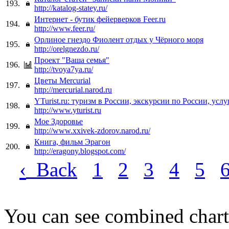
193.
http://katalog-statey.ru/
Интернет - бутик фейерверков Feer.ru
194.
http://www.feer.ru/
Орлиное гнездо Фиолент отдых у Чёрного моря
195.
http://orelgnezdo.ru/
Проект "Ваша семья"
196.
http://tvoya7ya.ru/
Цветы Mercurial
197.
http://mercurial.narod.ru
YTurist.ru: туризм в России, экскурсии по России, услу
198.
http://www.yturist.ru
Мое Здоровье
199.
http://www.xxivek-zdorov.narod.ru/
Книга, фильм Эрагон
200.
http://eragony.blogspot.com/
‹
Back
1
2
3
4
5
You can see combined chart