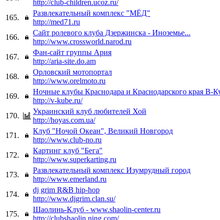
http://club-children.ucoz.ru/
Развлекательный комплекс "МЁД"
165.
http://med71.ru
Сайт ролевого клуба Дзержинска - Иноземье...
166.
http://www.crossworld.narod.ru
Фан-сайт группы Ария
167.
http://aria-site.do.am
Орловский мотопортал
168.
http://www.orelmoto.ru
Ночные клубы Краснодара и Краснодарского края В-К
169.
http://v-kube.ru/
Украинский клуб любителей Хой
170.
http://hoyas.com.ua/
Клуб "Ночой Океан", Великий Новгород
171.
http://www.club-no.ru
Картинг клуб "Бега"
172.
http://www.superkarting.ru
Развлекательный комплекс Изумрудный город
173.
http://www.emerland.ru
dj grim R&B hip-hop
174.
http://www.djgrim.clan.su/
Шаолинь-Клуб - www.shaolin-center.ru
175.
http://clubshaolin.ning.com/