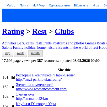
Mail.ru
Почта
Мой Мир
Одноклассники
ВКонтакте
Игры
З
Rating
>
Rest
>
Clubs
Activities
Bars, cafes, restaurants
Postcards and photos
Games
Boats 
Salons
Family holiday, home, leisure
Events in the world of rest
Hob
day
week
month
17,696
page views per
387
resources; updated
03.05.2026 00:00
.
Site title
Ресторан в комплексе "Парк-Отель"
161.
http://tanzi-parkhotel.narod.ru/
Женский комментарий
162.
http://www.womancomment.com/
Эммануэль
163.
http://emmanuel24.ru
Клубы и DJ города Уфы
164.