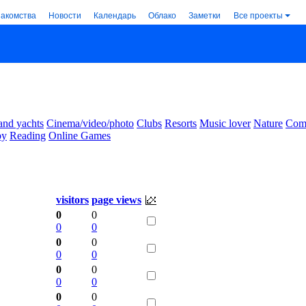
накомства
Новости
Календарь
Облако
Заметки
Все проекты
and yachts
Cinema/video/photo
Clubs
Resorts
Music lover
Nature
Comm
by
Reading
Online Games
visitors
page views
0
0
0
0
0
0
0
0
0
0
0
0
0
0