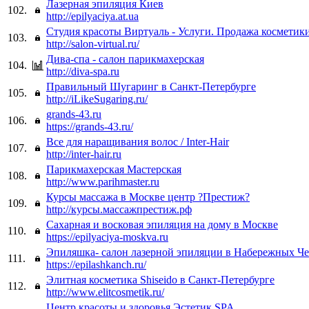
Лазерная эпиляция Киев
102.
http://epilyaciya.at.ua
Студия красоты Виртуаль - Услуги. Продажа косметики
103.
http://salon-virtual.ru/
Дива-спа - салон парикмахерская
104.
http://diva-spa.ru
Правильный Шугаринг в Санкт-Петербурге
105.
http://iLikeSugaring.ru/
grands-43.ru
106.
https://grands-43.ru/
Все для наращивания волос / Inter-Hair
107.
http://inter-hair.ru
Парикмахерская Мастерская
108.
http://www.parihmaster.ru
Курсы массажа в Москве центр ?Престиж?
109.
http://курсы.массажпрестиж.рф
Cахарная и восковая эпиляция на дому в Москве
110.
https://epilyaciya-moskva.ru
Эпиляшка- cалон лазерной эпиляции в Набережных Ч
111.
https://epilashkanch.ru/
Элитная косметика Shiseido в Санкт-Петербурге
112.
http://www.elitcosmetik.ru/
Центр красоты и здоровья Эстетик SPA