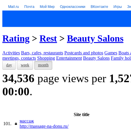
Mail.ru
Почта
Мой Мир
Одноклассники
ВКонтакте
Игры
З
Rating
>
Rest
>
Beauty Salons
Activities
Bars, cafes, restaurants
Postcards and photos
Games
Boats 
meetings, contacts
Shopping
Entertainment
Beauty Salons
Family hol
day
week
month
34,536
page views per
1,52
00:00
.
Site title
массаж
101.
http://massage-na-donu.ru/