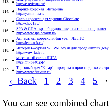
113.
http://esteticspa.ru/
Парикмахерская "Янтарина"
114.
http://yantarina.ru/
Салон красоты для мужчин Chocolate
115.
http://choc1.ru/
SPA & СПА : spa оборудование, спа салоны под ключ
116.
http://www.spa.octarin.ru/
Аппаратная коррекция фигуры - ЛЕТТО
117.
http://letto-nsk.ru/
Интернет-журнал WOW-Lady.ru для продвинутых дев
118.
http://wow-lady.ru
массажный салон ЛИРА
119.
https://лира40.рф/
Торговый дом "Загар" - продажа и производство соляр
120.
http://www.fire-sun.ru/
‹
Back
1
2
3
4
5
·
You can see combined chart