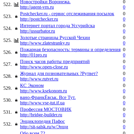
Новостройки Воронежа.
0
522.
http://agent-vrn.ru
0
Postchecker.ru - сервис отслеживания посылок
0
523.
http://postchecker.ru
0
Интернет портал города Уссурийска
0
524.
http://ussurbator.ru
0
Золотые страницы Русской Чехии
0
525.
http://www.zlatestranky.ru
0
Пожарная безопасность: термины и определения
0
526.
http://01pro.ru
0
Поиск часов работы предприятий
0
527.
http://www.open-close.ru
0
Журнал для позновательных ?Рутвет?
0
528.
http://www.rutvet.ru
0
КС Эконом
0
529.
http://www.ksekonom.ru
0
вано-ФранкЁвськ. Все Тут.
0
530.
http://www.vse-tut.if.ua
0
Профессия МОСТОВИК
0
531.
http://bridge-builder.ru
0
Энциклопедия Пафос
0
532.
http://sit-salsk.ru/w/Энци
0
Обо всем 72
0