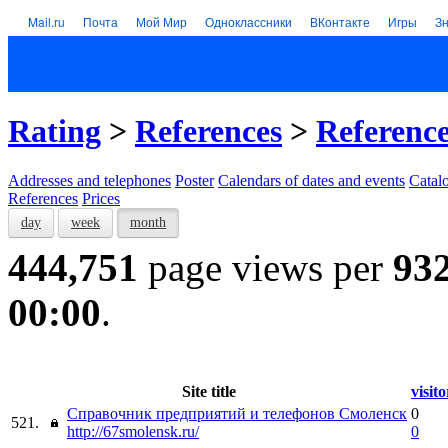
Mail.ru
Почта
Мой Мир
Одноклассники
ВКонтакте
Игры
З
Rating
>
References
>
Referenc
Addresses and telephones
Poster
Calendars of dates and events
Catal
References
Prices
day
week
month
444,751
page views per
93
00:00
.
Site title
visito
Справочник предприятий и телефонов Смоленск
0
521.
http://67smolensk.ru/
0