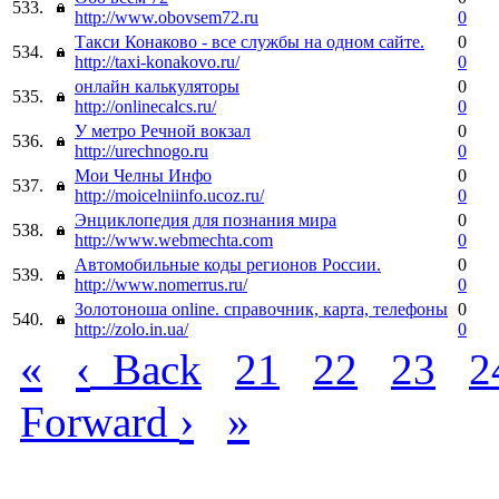
533.
http://www.obovsem72.ru
0
Такси Конаково - все службы на одном сайте.
0
534.
http://taxi-konakovo.ru/
0
онлайн калькуляторы
0
535.
http://onlinecalcs.ru/
0
У метро Речной вокзал
0
536.
http://urechnogo.ru
0
Мои Челны Инфо
0
537.
http://moicelniinfo.ucoz.ru/
0
Энциклопедия для познания мира
0
538.
http://www.webmechta.com
0
Автомобильные коды регионов России.
0
539.
http://www.nomerrus.ru/
0
Золотоноша online. справочник, карта, телефоны
0
540.
http://zolo.in.ua/
0
«
‹
Back
21
22
23
2
›
»
Forward