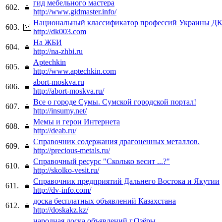
гид мебельного мастера
602.
http://www.gidmaster.info/
Национальный классификатор профессий Украины ДК
603.
http://dk003.com
На ЖБИ
604.
http://na-zhbi.ru
Aptechkin
605.
http://www.aptechkin.com
abort-moskva.ru
606.
http://abort-moskva.ru/
Все о городе Сумы. Сумской городской портал!
607.
http://insumy.net/
Мемы и герои Интернета
608.
http://deab.ru/
Справочник содержания драгоценных металлов.
609.
http://precious-metals.ru/
Справочный ресурс "Сколько весит ...?"
610.
http://skolko-vesit.ru/
Справочник предприятий Дальнего Востока и Якутии
611.
http://dv-info.com/
доска бесплатных объявлений Казахстана
612.
http://doskakz.kz/
народная доска объявлений г.Озёры