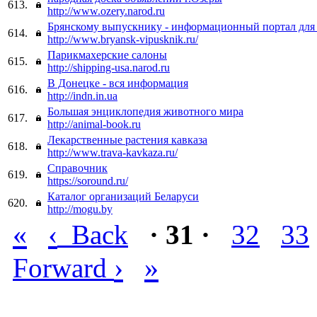
613.
http://www.ozery.narod.ru
Брянскому выпускнику - информационный портал для
614.
http://www.bryansk-vipusknik.ru/
Парикмахерские салоны
615.
http://shipping-usa.narod.ru
В Донецке - вся информация
616.
http://indn.in.ua
Большая энциклопедия животного мира
617.
http://animal-book.ru
Лекарственные растения кавказа
618.
http://www.trava-kavkaza.ru/
Справочник
619.
https://soround.ru/
Каталог организаций Беларуси
620.
http://mogu.by
«
‹
Back
· 31 ·
32
33
›
»
Forward