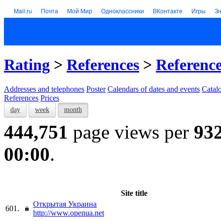
Mail.ru
Почта
Мой Мир
Одноклассники
ВКонтакте
Игры
З
Rating
>
References
>
Referenc
Addresses and telephones
Poster
Calendars of dates and events
Catal
References
Prices
day
week
month
444,751
page views per
93
00:00
.
Site title
Открытая Украина
601.
http://www.openua.net