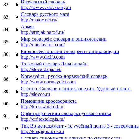
Визуальный словарь
82.
http://www.vslovar.org.ru
Словарь русского мата
83.
http://matov.net.ru/
Армяк
84.
http://armjak.narod.ru/
Мир словарей: словари и энциклопедии
85.
http://mirslovarei.com/
Библиотека онлайн словарей и энциклопедий
86.
http://www.diclib.com
Толковый словарь Даля онлайн
87.
http://slovardalja.net/
Norwaydict - русско-норвежский словарь
88.
http://www.norwaydict.com
Словцо. Словари и энциклопедии. Удобный поиск.
89.
http://slovco.ru
Помощник кроссвордиста
90.
http://krossw.narod.ru
Орфографический словарь русского языка
91.
http://orf.textologia.ru/
Tnk Bp менеджмент - 1с учебный центр 3 - современны
92.
http://knigigor.ucoz.ru
Словарь синонимов и близких по смыслу слов