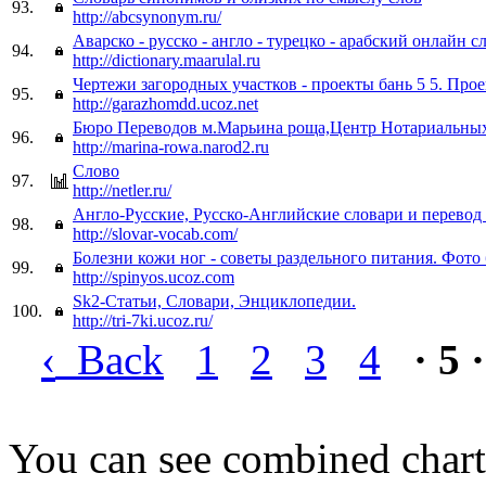
93.
http://abcsynonym.ru/
Аварско - русско - англо - турецко - арабский онлайн с
94.
http://dictionary.maarulal.ru
Чертежи загородных участков - проекты бань 5 5. Про
95.
http://garazhomdd.ucoz.net
Бюро Переводов м.Марьина роща,Центр Нотариальны
96.
http://marina-rowa.narod2.ru
Слово
97.
http://netler.ru/
Англо-Русские, Русско-Английские словари и перево
98.
http://slovar-vocab.com/
Болезни кожи ног - советы раздельного питания. Фото
99.
http://spinyos.ucoz.com
Sk2-Статьи, Словари, Энциклопедии.
100.
http://tri-7ki.ucoz.ru/
‹
Back
1
2
3
4
· 5 ·
You can see combined chart