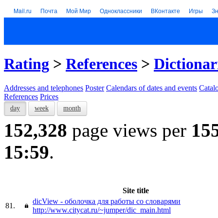
Mail.ru
Почта
Мой Мир
Одноклассники
ВКонтакте
Игры
З
Rating
>
References
>
Dictionar
Addresses and telephones
Poster
Calendars of dates and events
Catal
References
Prices
day
week
month
152,328
page views per
15
15:59
.
Site title
dicView - оболочка для работы со словарями
81.
http://www.citycat.ru/~jumper/dic_main.html