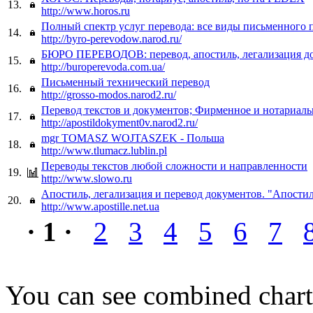
13.
http://www.horos.ru
Полный спектр услуг перевода: все виды письменного 
14.
http://byro-perevodow.narod.ru/
БЮРО ПЕРЕВОДОВ: перевод, апостиль, легализация д
15.
http://buroperevoda.com.ua/
Письменный технический перевод
16.
http://grosso-modos.narod2.ru/
Перевод текстов и документов; Фирменное и нотариаль
17.
http://apostildokyment0v.narod2.ru/
mgr TOMASZ WOJTASZEK - Польша
18.
http://www.tlumacz.lublin.pl
Переводы текстов любой сложности и направленности
19.
http://www.slowo.ru
Апостиль, легализация и перевод документов. "Апости
20.
http://www.apostille.net.ua
· 1 ·
2
3
4
5
6
7
You can see combined chart