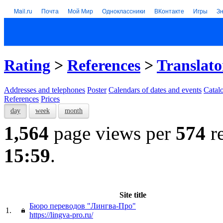
Mail.ru
Почта
Мой Мир
Одноклассники
ВКонтакте
Игры
З
Rating
>
References
>
Translato
Addresses and telephones
Poster
Calendars of dates and events
Catal
References
Prices
day
week
month
1,564
page views per
574
re
15:59
.
Site title
Бюро переводов "Лингва-Про"
1.
https://lingva-pro.ru/