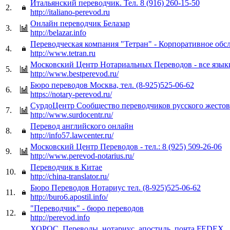
Итальянский переводчик. Тел. 8 (916) 260-15-50
2.
http://italiano-perevod.ru
Онлайн переводчик Белазар
3.
http://belazar.info
Переводческая компания "Тетран" - Корпоративное об
4.
http://www.tetran.ru
Московский Центр Нотариальных Переводов - все яз
5.
http://www.bestperevod.ru/
Бюро переводов Москва, тел. (8-925)525-06-62
6.
https://notary-perevod.ru/
СурдоЦентр Сообщество переводчиков русского жестов
7.
http://www.surdocentr.ru/
Перевод английского онлайн
8.
http://info57.lawcenter.ru/
Московский Центр Переводов - тел.: 8 (925) 509-26-06
9.
http://www.perevod-notarius.ru/
Переводчик в Китае
10.
http://china-translator.ru/
Бюро Переводов Нотариус тел. (8-925)525-06-62
11.
http://buro6.apostil.info/
"Переводчик" - бюро переводов
12.
http://perevod.info
ХОРОС. Переводы, нотариус, апостиль, почта FEDEX